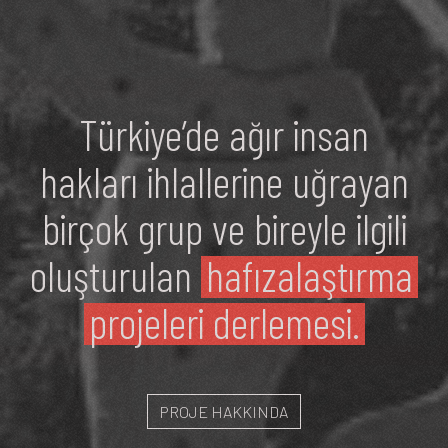
Türkiye’de
ağır
insan
hakları
ihlallerine
uğrayan
birçok
grup
ve
bireyle
ilgili
oluşturulan
hafızalaştırma
projeleri derlemesi.
PROJE HAKKINDA