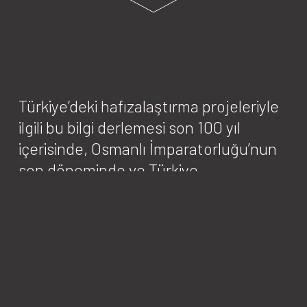
Türkiye’deki hafızalaştırma projeleriyle
ilgili bu bilgi derlemesi son 100 yıl
içerisinde, Osmanlı İmparatorluğu’nun
son döneminde ve Türkiye
Cumhuriyeti’nin kuruluşundan bu yana
ağır insan hakları ihlallerine uğrayan
birçok grup ve bireyle ilgili oluşturulan
hafızalaştırma örneklerinin altını çiziyor.
Bu seçki bu alandaki tüm çalışmaları
veya hafıza alanının tüm bileşenlerini