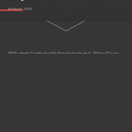
Kırklareli
, 2009
1923 yılında Cumhuriyet’in ilanıyla başlayıp II. Dünya Savaşı
sonrasına kadar devam eden Tek Parti dönemi boyunca,
Cumhuriyet Halk Partisi kendisine muhalefet eden siyasi
partilere, gruplara ya da kişilere karşı müsamaha
göstermedi. CHP, kuruluşundan hemen sonra, devlet
ideolojisi olarak radikal laik bir anlayışı, etnik temelli Türk
milliyetçiliğini ve katı merkeziyetçiliği içeren Kemalist
doktrini benimsedi. Bu doğrultuda, herhangi bir alternatif
siyasi proje veya perspektif önerisinde bulunan siyasi
yapılanmalar ve kişiler mevkilerinden uzaklaştırıldı ve
baskılara maruz kaldı. Nitekim 1920’li yıllarda kurulan CHP
dışındaki iki siyasi parti de illegal oluşumlarla ilişkili oldukları
iddiasıyla kapatıldı. Bu baskı politikaları, sadece siyasi