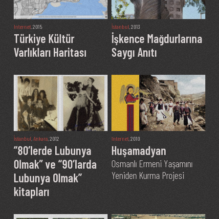
Internet
, 2015
İstanbul
, 2013
Türkiye Kültür
İşkence Mağdurlarına
Varlıkları Haritası
Saygı Anıtı
İstanbul
,
Ankara
, 2012
Internet
, 2010
“80’lerde Lubunya
Huşamadyan
Olmak” ve “90’larda
Osmanlı Ermeni Yaşamını
Yeniden Kurma Projesi
Lubunya Olmak”
kitapları