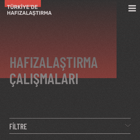
Ana içeriğe atla
HAFIZALAŞTIRMA
ÇALIŞMALARI
FİLTRE