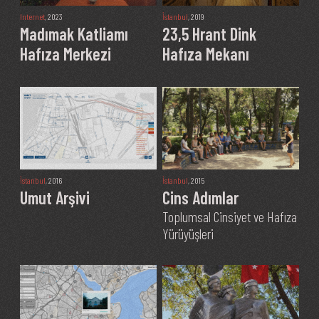
Internet
, 2023
İstanbul
, 2019
Madımak Katliamı
23,5 Hrant Dink
Hafıza Merkezi
Hafıza Mekanı
İstanbul
, 2016
İstanbul
, 2015
Umut Arşivi
Cins Adımlar
Toplumsal Cinsiyet ve Hafıza
Yürüyüşleri