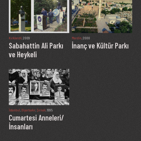
Kırklareli
, 2009
Mardin
, 2000
Sabahattin Ali Parkı
İnanç ve Kültür Parkı
ve Heykeli
İstanbul
,
Diyarbakır
,
Şırnak
, 1995
Cumartesi Anneleri/
İnsanları