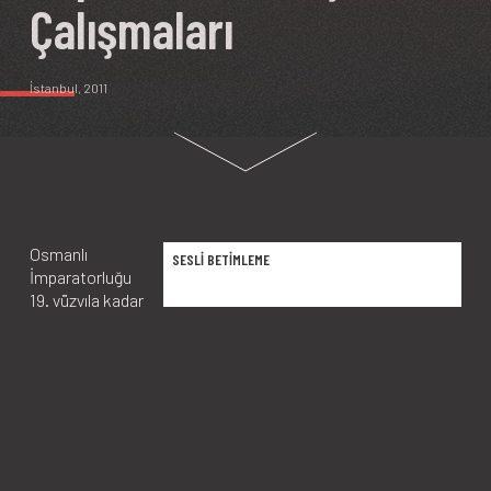
Çalışmaları
İstanbul
, 2011
Osmanlı
SESLİ BETİMLEME
İmparatorluğu
19. yüzyıla kadar
Müslümanların
ayrıcalıklı olduğu
bir toplum
yapısına sahip
olsa da çok
etnikli ve dinli
karakterini
sürdürebildi. Ancak Osmanlı bürokrasisi, devletin güçten