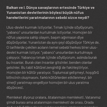
Balkan ve I. Dünya savaşlarının ertesinde Türkiye ve
Yunanistan devletlerinin böylesi büyük nüfus
hareketlerini yaratmalarının sebebi sizce neydi?
Ulus-devlet kurmak istiyorlar. Tırnak içinde söylüyorum,
“yabancı” unsurlardan kurtulmak istiyorlar. Homojen bir
nüfus yapısına sahip olayım, başım ağrımasın diye
düşünüyorlar. Yunanistan da aynı şeyi düşünüyor Türkiye de.
O tarihlerde çekilen acıların temel sebebi herkes birer ulus-
devlet kurmak istiyor, “yabancı” unsurlardan kurtulmaya
çalışıyor. Yabancıyı tırnak içinde söylüyorum, aslında buralı
bu insanlar. Buralı olan insanlar gitsinler, benden olanlar
gelsinler. Bu tabii kültürel zenginliği de fakirleştiriyor.
Homojen bir kültür yaratıyor. Toplumsal gelişmeyi, hoşgörü
bilincinin oluşmasını, farklı kültürlerden etkilenmeyi, bir
sinerji yaratmayı engelliyor homojen bir ulus yaratma
düşüncesi.
Memleket diyoruz oralara. Atalarımızın memleketi. Vatanımız
şimdi burası ama atalarımızın memleketi de orası. Orada