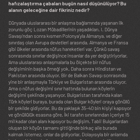
hafızalaştırma çabaları bugün nasıl düşünülüyor? Bu
alanın geleceğine dair fikriniz nedir?
Dünyada uluslararası bir anlaşma bağlamında yaşanan ilk
zorunlu göç Lozan Mübadillerinin yaşadıkları. I. Dünya
Savaşı’ndan sonra kısmen Polonya’yla Almanya, ve diğer
sınırdaş olan Avrupa devletleri arasında, Almanya ve Fransa
gibi ülkeler arasında nüfus hareketleri var. Çünkü savaş
sonrasında sınırlar değişince insanlar da yer değiştiriyorlar.
Ama uluslararası anlaşmalarla bu ölçekte bir nüfus
değişiminin başka örneği yok. Daha sonra Hindistan ve
Pakistan arasında oluyor. Bir de Balkan Savaşı sonrasında
yine bir anlaşmayla Türkiye ve Bulgaristan arasında oluyor.
Ama o nüfus değişimi sınır hattında bulunan köylerin
değişimi şeklinde yaşanıyor. Bulgaristan tarafında kalan
Türk köyleri buraya, burada olan Bulgar köyleri oraya gönüllü
bir şekilde gidiyorlar. Bu da yaklaşık 35-40 bin kişiyi kapsıyor
ve gönüllülük esasına göre. İki tarafın sınırlarından içeriye 15
mil kadar olan alanı kapsıyor bu değişim. Tabii Bulgarlardan
oluşan bir köyün tamamı gittiğinde birkaç aile burada
kalmak istemez, onlar da gidiyorlar. Dolayısıyla bir anlamda