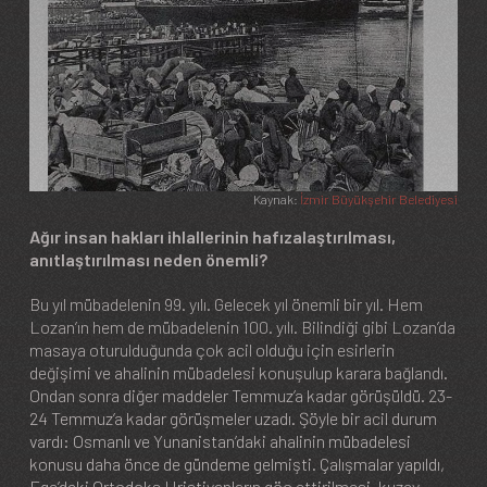
Kaynak:
İzmir Büyükşehir Belediyesi
Ağır insan hakları ihlallerinin hafızalaştırılması,
anıtlaştırılması neden önemli?
Bu yıl mübadelenin 99. yılı. Gelecek yıl önemli bir yıl. Hem
Lozan’ın hem de mübadelenin 100. yılı. Bilindiği gibi Lozan’da
masaya oturulduğunda çok acil olduğu için esirlerin
değişimi ve ahalinin mübadelesi konuşulup karara bağlandı.
Ondan sonra diğer maddeler Temmuz’a kadar görüşüldü. 23-
24 Temmuz’a kadar görüşmeler uzadı. Şöyle bir acil durum
vardı: Osmanlı ve Yunanistan’daki ahalinin mübadelesi
konusu daha önce de gündeme gelmişti. Çalışmalar yapıldı,
Ege’deki Ortodoks Hristiyanların göç ettirilmesi, kuzey