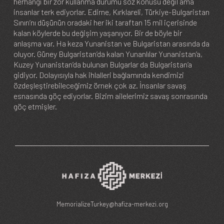
herhangi bir zor kullanma durumu söz konusu değil ama
insanlar terk ediyorlar. Edirne, Kırklareli, Türkiye-Bulgaristan
Sınırı’nı düşünün oradaki her iki taraftan 15 mil içerisinde
kalan köylerde bu değişim yaşanıyor. Bir de böyle bir
anlaşma var. Ha keza Yunanistan ve Bulgaristan arasında da
oluyor. Güney Bulgaristan’da kalan Yunanlılar Yunanistan’a,
Kuzey Yunanistan’da bulunan Bulgarlar da Bulgaristan’a
gidiyor. Dolayısıyla hak ihlalleri bağlamında kendimizi
özdeşleştirebileceğimiz örnek çok az. İnsanlar savaş
esnasında göç ediyorlar. Bizim ailelerimiz savaş sonrasında
göç etmişler.
MemorializeTurkey@hafiza-merkezi.org