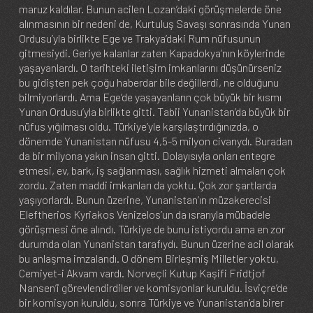
maruz kaldılar. Bunun acilen Lozan’daki görüşmelerde öne
alınmasının bir nedeni de, Kurtuluş Savaşı sonrasında Yunan
Ordusu’yla birlikte Ege ve Trakya’daki Rum nüfusunun
gitmesiydi. Geriye kalanlar zaten Kapadokya’nın köylerinde
yaşayanlardı. O tarihteki iletişim imkanlarını düşünürseniz
bu gidişten pek çoğu haberdar bile değillerdi, ne olduğunu
bilmiyorlardı. Ama Ege’de yaşayanların çok büyük bir kısmı
Yunan Ordusu’yla birlikte gitti. Tabii Yunanistan’da büyük bir
nüfus yığılması oldu. Türkiye’yle karşılaştırdığınızda, o
dönemde Yunanistan nüfusu 4,5-5 milyon civarıydı. Buradan
da bir milyona yakın insan gitti. Dolayısıyla onları entegre
etmesi, ev, bark, iş sağlanması, sağlık hizmeti almaları çok
zordu. Zaten maddi imkanları da yoktu. Çok zor şartlarda
yaşıyorlardı. Bunun üzerine, Yunanistan’ın müzakerecisi
Eleftherios Kyriakos Venizelos’un da ısrarıyla mübadele
görüşmesi öne alındı. Türkiye de bunu istiyordu ama en zor
durumda olan Yunanistan tarafıydı. Bunun üzerine acil olarak
bu anlaşma imzalandı. O dönem Birleşmiş Milletler yoktu,
Cemiyet-i Akvam vardı. Norveçli Kutup Kaşifi Fridtjof
Nansen’i görevlendirdiler ve komisyonlar kuruldu. İsviçre’de
bir komisyon kuruldu, sonra Türkiye ve Yunanistan’da birer