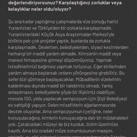
değerlendiriyorsunuz? Karşılaştığınız zorluklar veya
kolaylıklar neler oldu/oluyor?
Şu ana kadar yaptığımız çalışmalarda vize zorluğu harici
Yunanistan ve Türkiye’den bir zorlukla karşılaşmadık.
Yunanistan’daki Küçük Asya Araştırmaları Merkezi’yle
birlikte pek çok projeler yaptık, bunlarda da zorlukla
karşılaşmadık. Devletten, belediyelerden, siyasi kesimlerden
herhangi bir maddi yardım almadık. Kimsenin maddi veya
manevi himayesine girmeyi düşünmüyoruz. Yapmak
istediklerimizi bağımsız yapmak istiyoruz. Eğer birilerinden
yardım almaya başlarsak onların yörüngesine girebiliriz. Bu
sefer bizi gütmeye başlayacaklar. Mübadillerin vizelerinin
kaldırılması dışında maddi bir talebimiz olmadı. Yanlış
anlaşılmasın, belediyelerle şöyle bir ilişkimiz olabiliyor,
mesela 100. yılda yapılacak sempozyum için Şişli Belediyesi
ev sahipliği yapıyor. Gelen misafirlerin ağarlanmasında
destek oluyorlar. Ama sempozyumun içeriğine, neler
konuşulacağına, kimlerin konuşacağına dair bir müdahaleleri
yok. Çatalca’daki müzeyi de biz kurduk, bizim üzerimize
kayıtlı. Ama biz oradaki müze sorumlusunun maaşını,
elektrik, su gibi giderleri karşılayamayacağımız için Çatalca