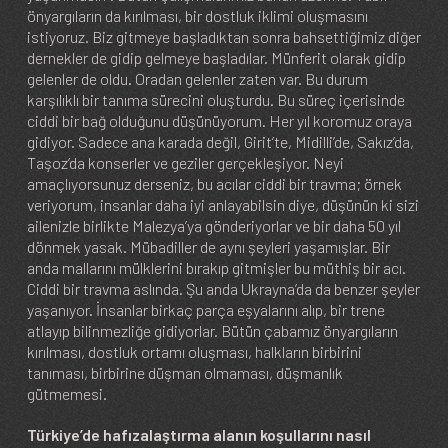
önyargıların da kırılması, bir dostluk iklimi oluşmasını
istiyoruz. Biz gitmeye başladıktan sonra bahsettiğimiz diğer
dernekler de gidip gelmeye başladılar. Münferit olarak gidip
gelenler de oldu. Oradan gelenler zaten var. Bu durum
karşılıklı bir tanıma sürecini oluşturdu. Bu süreç içerisinde
ciddi bir bağ olduğunu düşünüyorum. Her yıl koromuz oraya
gidiyor. Sadece ana karada değil, Girit’te, Midilli’de, Sakız’da,
Taşoz’da konserler ve geziler gerçekleşiyor. Neyi
amaçlıyorsunuz derseniz, bu acılar ciddi bir travma; örnek
veriyorum, insanlar daha iyi anlayabilsin diye, düşünün ki sizi
ailenizle birlikte Malezya’ya gönderiyorlar ve bir daha 50 yıl
dönmek yasak. Mübadiller de aynı şeyleri yaşamışlar. Bir
anda mallarını mülklerini bırakıp gitmişler bu müthiş bir acı.
Ciddi bir travma aslında. Şu anda Ukrayna’da da benzer şeyler
yaşanıyor. İnsanlar birkaç parça eşyalarını alıp, bir trene
atlayıp bilinmezliğe gidiyorlar. Bütün çabamız önyargıların
kırılması, dostluk ortamı oluşması, halkların birbirini
tanıması, birbirine düşman olmaması, düşmanlık
gütmemesi.
Türkiye’de hafızalaştırma alanın koşullarını nasıl