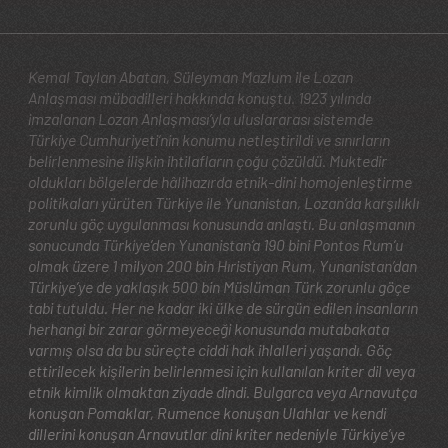
Kemal Taylan Abatan, Süleyman Mazlum ile Lozan
Anlaşması mübadilleri hakkında konuştu. 1923 yılında
imzalanan Lozan Anlaşması’yla uluslararası sistemde
Türkiye Cumhuriyeti’nin konumu netleştirildi ve sınırların
belirlenmesine ilişkin ihtilafların çoğu çözüldü. Muktedir
oldukları bölgelerde hâlihazırda etnik-dini homojenleştirme
politikaları yürüten Türkiye ile Yunanistan, Lozan’da karşılıklı
zorunlu göç uygulanması konusunda anlaştı. Bu anlaşmanın
sonucunda Türkiye’den Yunanistan’a 190 bini Pontos Rum’u
olmak üzere 1 milyon 200 bin Hıristiyan Rum, Yunanistan’dan
Türkiye’ye de yaklaşık 500 bin Müslüman Türk zorunlu göçe
tabi tutuldu. Her ne kadar iki ülke de sürgün edilen insanların
herhangi bir zarar görmeyeceği konusunda mutabakata
varmış olsa da bu süreçte ciddi hak ihlalleri yaşandı. Göç
ettirilecek kişilerin belirlenmesi için kullanılan kriter dil veya
etnik kimlik olmaktan ziyade dindi. Bulgarca veya Arnavutça
konuşan Pomaklar, Rumence konuşan Ulahlar ve kendi
dillerini konuşan Arnavutlar dini kriter nedeniyle Türkiye’ye