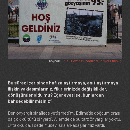
Kaynak:
93. Yıl Lozan Mübadilleri Sarıyer Etkinliği
Bu süreç içerisinde hafızalaştırmaya, anıtlaştırmaya
ilişkin yaklaşımlarınız, fikirlerinizde değişiklikler,
dönüşümler oldu mu? Eğer evet ise, bunlardan
bahsedebilir misiniz?
Ben önyargılı bir ailede yetişmedim. Edirne’de doğdum orası
da çok kültürlü bir yerdi. Ailemde de bu tarz önyargılar yoktu.
Orta okulda, lisede Musevi sıra arkadaşlarımız vardı.