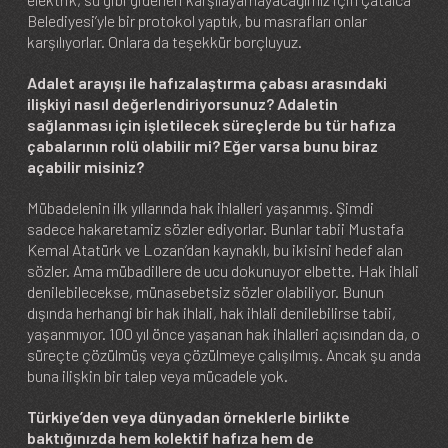
Belediyesi’yle bir protokol yaptık, bu masrafları onlar
karşılıyorlar. Onlara da teşekkür borçluyuz.
Adalet arayışı ile hafızalaştırma çabası arasındaki
ilişkiyi nasıl değerlendiriyorsunuz? Adaletin
sağlanması için işletilecek süreçlerde bu tür hafıza
çabalarının rolü olabilir mi? Eğer varsa bunu biraz
açabilir misiniz?
Mübadelenin ilk yıllarında hak ihlalleri yaşanmış. Şimdi
sadece hakaretamiz sözler ediyorlar. Bunlar tabii Mustafa
Kemal Atatürk ve Lozan’dan kaynaklı, bu ikisini hedef alan
sözler. Ama mübadillere de ucu dokunuyor elbette. Hak ihlali
denilebilecekse, münasebetsiz sözler olabiliyor. Bunun
dışında herhangi bir hak ihlali, hak ihlali denilebilirse tabii,
yaşanmıyor. 100 yıl önce yaşanan hak ihlalleri açısından da, o
süreçte çözülmüş veya çözülmeye çalışılmış. Ancak şu anda
buna ilişkin bir talep veya mücadele yok.
Türkiye’den veya dünyadan örneklerle birlikte
baktığınızda hem kolektif hafıza hem de