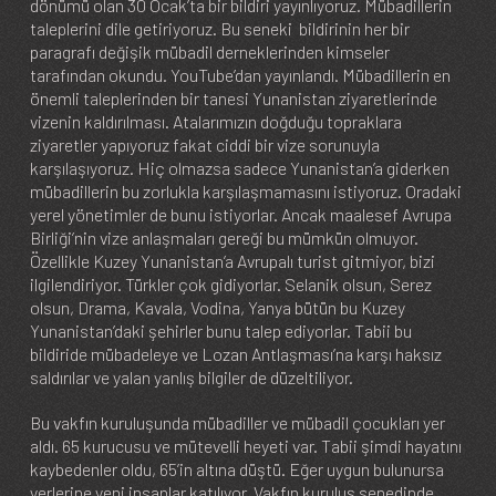
dönümü olan 30 Ocak’ta bir bildiri yayınlıyoruz. Mübadillerin
taleplerini dile getiriyoruz. Bu seneki bildirinin her bir
paragrafı değişik mübadil derneklerinden kimseler
tarafından okundu. YouTube’dan yayınlandı. Mübadillerin en
önemli taleplerinden bir tanesi Yunanistan ziyaretlerinde
vizenin kaldırılması. Atalarımızın doğduğu topraklara
ziyaretler yapıyoruz fakat ciddi bir vize sorunuyla
karşılaşıyoruz. Hiç olmazsa sadece Yunanistan’a giderken
mübadillerin bu zorlukla karşılaşmamasını istiyoruz. Oradaki
yerel yönetimler de bunu istiyorlar. Ancak maalesef Avrupa
Birliği’nin vize anlaşmaları gereği bu mümkün olmuyor.
Özellikle Kuzey Yunanistan’a Avrupalı turist gitmiyor, bizi
ilgilendiriyor. Türkler çok gidiyorlar. Selanik olsun, Serez
olsun, Drama, Kavala, Vodina, Yanya bütün bu Kuzey
Yunanistan’daki şehirler bunu talep ediyorlar. Tabii bu
bildiride mübadeleye ve Lozan Antlaşması’na karşı haksız
saldırılar ve yalan yanlış bilgiler de düzeltiliyor.
Bu vakfın kuruluşunda mübadiller ve mübadil çocukları yer
aldı. 65 kurucusu ve mütevelli heyeti var. Tabii şimdi hayatını
kaybedenler oldu, 65’in altına düştü. Eğer uygun bulunursa
yerlerine yeni insanlar katılıyor. Vakfın kuruluş senedinde