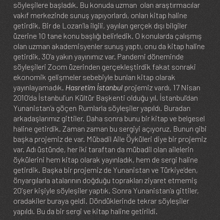
söyleşilere başladık. Bu konuda uzman olan araştırmacılar
vakıf merkezinde sunuş yapıyorlardı, onları kitap haline
getirdik. Bir de Lozan’la ilgili, yayılan gerçek dışı bilgiler
üzerine 10 tane konu başlığı belirledik. O konularda çalışmış
olan uzman akademisyenler sunuş yaptı, onu da kitap haline
getirdik. 30’a yakın yayınımız var. Pandemi döneminde
söyleşileri Zoom üzerinden gerçekleştirdik fakat sonraki
ekonomik gelişmeler sebebiyle bunları kitap olarak
yayınlayamadık.
Hasretim İstanbul
projemiz vardı, 17 Nisan
2010’da İstanbul’un Kültür Başkenti olduğu yıl. İstanbul’dan
Yunanistan’a göçen Rumlarla söyleşiler yapıldı. Buradan
arkadaşlarımız gittiler. Daha sonra bunu bir kitap ve belgesel
haline getirdik. Zaman zaman bu sergiyi açıyoruz. Bunun gibi
başka projemiz de var. Mübadil Aile Öyküleri diye bir projemiz
var. Adı üstünde, her iki taraftan da mübadil olan ailelerin
öykülerini hem kitap olarak yayınladık, hem de sergi haline
getirdik. Başka bir projemiz de Yunanistan ve Türkiye’den,
önyargılarla atalarının doğduğu toprakları ziyaret etmemiş
20’şer kişiyle söyleşiler yaptık. Sonra Yunanistan’a gittiler,
oradakiler buraya geldi. Döndüklerinde tekrar söyleşiler
yapıldı. Bu da bir sergi ve kitap haline getirildi.