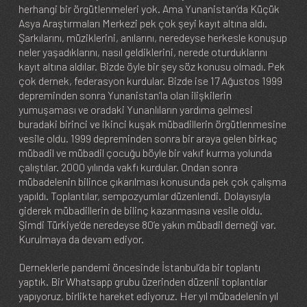
herhangi bir örgütlenmeleri yok. Ama Yunanistan’da Küçük
Asya Araştırmaları Merkezi pek çok şeyi kayıt altına aldı.
Şarkılarını, müziklerini, anılarını, neredeyse herkesle konuşup
neler yaşadıklarını, nasıl geldiklerini, nerede oturduklarını
kayıt altına aldılar. Bizde öyle bir şey söz konusu olmadı. Pek
çok dernek, federasyon kurdular. Bizde ise 17 Ağustos 1999
depreminden sonra Yunanistan’la olan ilişkilerin
yumuşaması ve oradaki Yunanlıların yardıma gelmesi
buradaki birinci ve ikinci kuşak mübadillerin örgütlenmesine
vesile oldu. 1999 depreminden sonra bir araya gelen birkaç
mübadil ve mübadil çocuğu böyle bir vakıf kurma yolunda
çalıştılar. 2000 yılında vakfı kurdular. Ondan sonra
mübadelenin bilince çıkarılması konusunda pek çok çalışma
yapıldı. Toplantılar, sempozyumlar düzenlendi. Dolayısıyla
giderek mübadillerin de bilinç kazanmasına vesile oldu.
Şimdi Türkiye’de neredeyse 80’e yakın mübadil derneği var.
Kurulmaya da devam ediyor.
Derneklerle pandemi öncesinde İstanbul’da bir toplantı
yaptık. Bir Whatsapp grubu üzerinden düzenli toplantılar
yapıyoruz, birlikte hareket ediyoruz. Her yıl mübadelenin yıl