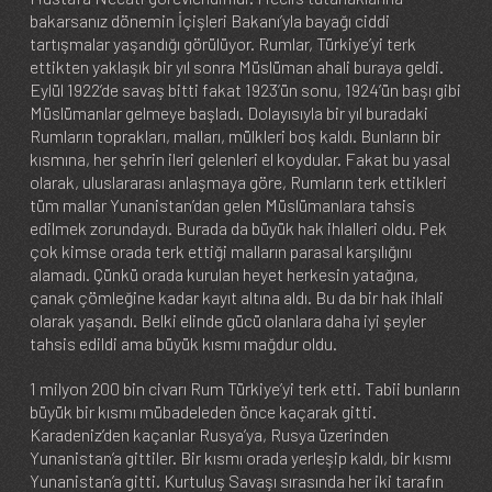
bakarsanız dönemin İçişleri Bakanı’yla bayağı ciddi
tartışmalar yaşandığı görülüyor. Rumlar, Türkiye’yi terk
ettikten yaklaşık bir yıl sonra Müslüman ahali buraya geldi.
Eylül 1922’de savaş bitti fakat 1923’ün sonu, 1924’ün başı gibi
Müslümanlar gelmeye başladı. Dolayısıyla bir yıl buradaki
Rumların toprakları, malları, mülkleri boş kaldı. Bunların bir
kısmına, her şehrin ileri gelenleri el koydular. Fakat bu yasal
olarak, uluslararası anlaşmaya göre, Rumların terk ettikleri
tüm mallar Yunanistan’dan gelen Müslümanlara tahsis
edilmek zorundaydı. Burada da büyük hak ihlalleri oldu. Pek
çok kimse orada terk ettiği malların parasal karşılığını
alamadı. Çünkü orada kurulan heyet herkesin yatağına,
çanak çömleğine kadar kayıt altına aldı. Bu da bir hak ihlali
olarak yaşandı. Belki elinde gücü olanlara daha iyi şeyler
tahsis edildi ama büyük kısmı mağdur oldu.
1 milyon 200 bin civarı Rum Türkiye’yi terk etti. Tabii bunların
büyük bir kısmı mübadeleden önce kaçarak gitti.
Karadeniz’den kaçanlar Rusya’ya, Rusya üzerinden
Yunanistan’a gittiler. Bir kısmı orada yerleşip kaldı, bir kısmı
Yunanistan’a gitti. Kurtuluş Savaşı sırasında her iki tarafın