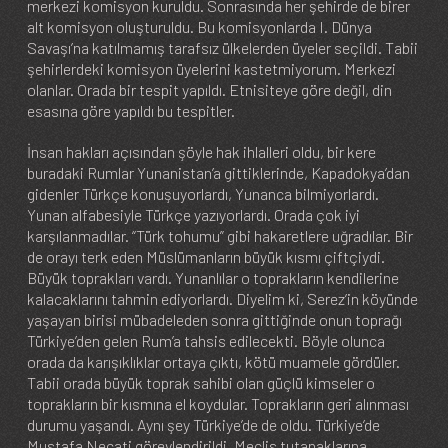
merkezi komisyon kuruldu. Sonrasında her şehirde de birer
alt komisyon oluşturuldu. Bu komisyonlarda I. Dünya
Savaşı’na katılmamış tarafsız ülkelerden üyeler seçildi. Tabii
şehirlerdeki komisyon üyelerini kastetmiyorum. Merkezi
olanlar. Orada bir tespit yapıldı. Etnisiteye göre değil, din
esasına göre yapıldı bu tespitler.
İnsan hakları açısından şöyle hak ihlalleri oldu, bir kere
buradaki Rumlar Yunanistan’a gittiklerinde, Kapadokya’dan
gidenler Türkçe konuşuyorlardı, Yunanca bilmiyorlardı.
Yunan alfabesiyle Türkçe yazıyorlardı. Orada çok iyi
karşılanmadılar. “Türk tohumu” gibi hakaretlere uğradılar. Bir
de orayı terk eden Müslümanların büyük kısmı çiftçiydi.
Büyük toprakları vardı. Yunanlılar o toprakların kendilerine
kalacaklarını tahmin ediyorlardı. Diyelim ki, Serez’in köyünde
yaşayan birisi mübadeleden sonra gittiğinde onun toprağı
Türkiye’den gelen Rum’a tahsis edilecekti. Böyle olunca
orada da karışıklıklar ortaya çıktı, kötü muamele gördüler.
Tabii orada büyük toprak sahibi olan güçlü kimseler o
toprakların bir kısmına el koydular. Toprakların geri alınması
durumu yaşandı. Aynı şey Türkiye’de de oldu. Türkiye’de
Mustafa Necati görevlendirildi. Meclis tutanaklarına