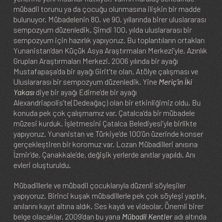
mübadil torunu ya da çocuğu olunmasına ilişkin bir madde
bulunuyor. Mübadelenin 80. ve 90. yıllarında birer uluslararası
sempozyum düzenledik. Şimdi 100. yılda uluslararası bir
sempozyum için hazırlık yapıyoruz. Bu toplantıların ortakları
Yunanistan’dan Küçük Asya Araştırmaları Merkezi’yle, Azınlık
Grupları Araştırmaları Merkezi. 2006 yılında bir ayağı
Mustafapaşa’da bir ayağı Girit’te olan, Atölye çalışması ve
Uluslararası bir sempozyum düzenledik. Yine
Meriç’in İki
Yakası
diye bir ayağı Edirne’de bir ayağı
Alexandriapolis’te(Dedeağaç) olan bir etkinliğimiz oldu. Bu
konuda pek çok çalışmamız var. Çatalca’da bir mübadele
müzesi kurduk. İşletmesini Çatalca Belediyesi’yle birlikte
yapıyoruz. Yunanistan ve Türkiye’de 100’ün üzerinde konser
gerçekleştiren bir koromuz var. Lozan Mübadilleri anısına
İzmir’de, Çanakkale’de, değişik yerlerde anıtlar yapıldı. Anı
evleri oluşturuldu.
Mübadillerle ve mübadil çocuklarıyla düzenli söyleşiler
yapıyoruz. Birinci kuşak mübadillerle pek çok söyleşi yaptık,
anılarını kayıt altına aldık. Ses kaydı ve videolar. Önemli birer
belge olacaklar. 2009’dan bu yana
Mübadil Kentler
adı altında