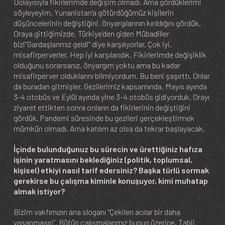
Dolayısıyla fikirlerimde değişim olmadı. Ama gördüklerimi
söyleyeyim, Yunanistan’a götürdüğümüz kişilerin
düşüncelerinin değiştiğini, önyargılarının kırıldığını gördük.
Oraya gittiğimizde, Türkiye’den giden Mübadiller
bizi“Gardaşlarımız geldi” diye karşılıyorlar. Çok iyi,
misafirperverler. Hep iyi karşılandık. Fikirlerimde değişiklik
olduğunu sorarsanız, önyargım yoktu ama bu kadar
misafirperver olduklarını bilmiyordum. Bu beni şaşırttı. Onlar
da buradan gitmişler. Gezilerimiz kapsamında, Mayıs ayında
3-4 otobüs ve Eylül ayında yine 3-4 otobüs gidiyorduk. Orayı
ziyaret ettikten sonra onların da fikirlerinin değiştiğini
gördük. Pandemi süresinde bu gezileri gerçekleştirmek
mümkün olmadı. Ama katılım az olsa da tekrar başlayacak.
İçinde bulunduğunuz bu sürecin ve ürettiğiniz hafıza
işinin yaratmasını beklediğiniz (politik, toplumsal,
kişisel) etkiyi nasıl tarif edersiniz? Başka türlü sormak
gerekirse bu çalışma kiminle konuşuyor, kimi muhatap
almak istiyor?
Bizim vakfımızın ana sloganı “Çekilen acılar bir daha
yaşanmasın”. Bütün çalışmalarımız bunun üzerine. Tabii