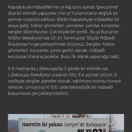
Kapadokyalı mübadiller her yıl Ağustos ayında “gavuştima”
diye bir etkinlik yapıyorlar. Her yıl Yunanistan’ın değişik bir
yerinde organize ediliyor. Bütün Kapadokyalı mübadiller bir
araya gelip, folklor gösterileri, yemekler, şarkılar, konserler,
sergiler düzenliyorlar. Çok büyük bir şenlik. Bu yıl Bursa’nın
Nilüfer Belediyesi’nde 23-24 Temmuz’da “Büyük Mübadil
Buluşması”nı gerçekleştirmek istiyoruz. Sergiler, folklor
gösterileri, konserler, çevre gezisi olacak, mübadil
kuruluşlar stand açacaklar. Bunu ilk olarak yapacağız tabii.
5-6 Haziran’da Lüleburgaz’da 3 günlük bir etkinlik var.
Lüleburgaz Belediyesi orada bir Göç Evi açmak istiyor. O
vesileyle sergiler, paneller olacak, vakfımızın korosu konser
verecek. Umuyoruz ki 100. yılda daha büyük bir mübadil
buluşmasını gerçekleştirebiliriz.
Image