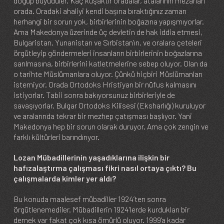
doğup büyüdüler. Kaç kuşaktır oradalar, atalarının mezarları
orada. Oradaki ahaliyi kendi başına bıraktığınız zaman
herhangi bir sorun yok, birbirlerinin boğazına yapışmıyorlar.
Ama Makedonya üzerinde üç devletin de hak iddia etmesi,
Bulgaristan, Yunanistan ve Sırbistan’ın, ve oralara çeteleri
örgütleyip göndermeleri insanların birbirlerinin boğazlarına
sarılmasına, birbirlerini katletmelerine sebep oluyor. Olan da
o tarihte Müslümanlara oluyor. Çünkü hiçbiri Müslümanları
istemiyor. Orada Ortodoks Hristiyan bir nüfus kalmasını
istiyorlar. Tabii sonra bakıyorsunuz birbirleriyle de
savaşıyorlar. Bulgar Ortodoks Kilisesi (Eksharlığı) kuruluyor
ve aralarında tekrar bir mezhep çatışması başlıyor. Yani
Makedonya hep bir sorun olarak duruyor. Ama çok zengin ve
farklı kültürleri barındırıyor.
Lozan Mübadillerinin yaşadıklarına ilişkin bir
hafızalaştırma çalışması fikri nasıl ortaya çıktı? Bu
çalışmalarda kimler yer aldı?
Bu konuda maalesef mübadiller 1924’ten sonra
örgütlenemediler. Mübadillerin 1924’lerde kurdukları bir
dernek var fakat çok kısa ömürlü oluyor. 1999’a kadar