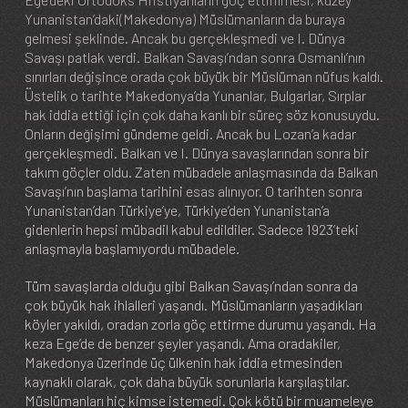
Yunanistan’daki(Makedonya) Müslümanların da buraya
gelmesi şeklinde. Ancak bu gerçekleşmedi ve I. Dünya
Savaşı patlak verdi. Balkan Savaşı’ndan sonra Osmanlı’nın
sınırları değişince orada çok büyük bir Müslüman nüfus kaldı.
Üstelik o tarihte Makedonya’da Yunanlar, Bulgarlar, Sırplar
hak iddia ettiği için çok daha kanlı bir süreç söz konusuydu.
Onların değişimi gündeme geldi. Ancak bu Lozan’a kadar
gerçekleşmedi. Balkan ve I. Dünya savaşlarından sonra bir
takım göçler oldu. Zaten mübadele anlaşmasında da Balkan
Savaşı’nın başlama tarihini esas alınıyor. O tarihten sonra
Yunanistan’dan Türkiye’ye, Türkiye’den Yunanistan’a
gidenlerin hepsi mübadil kabul edildiler. Sadece 1923’teki
anlaşmayla başlamıyordu mübadele.
Tüm savaşlarda olduğu gibi Balkan Savaşı’ndan sonra da
çok büyük hak ihlalleri yaşandı. Müslümanların yaşadıkları
köyler yakıldı, oradan zorla göç ettirme durumu yaşandı. Ha
keza Ege’de de benzer şeyler yaşandı. Ama oradakiler,
Makedonya üzerinde üç ülkenin hak iddia etmesinden
kaynaklı olarak, çok daha büyük sorunlarla karşılaştılar.
Müslümanları hiç kimse istemedi. Çok kötü bir muameleye