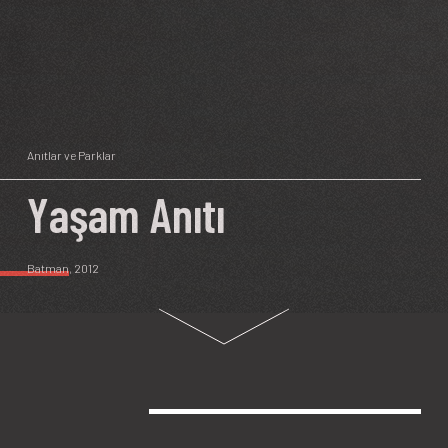
Anıtlar ve Parklar
Yaşam Anıtı
Batman
, 2012
Türkiye’deki
SESLİ BETİMLEME
toplam nüfusun