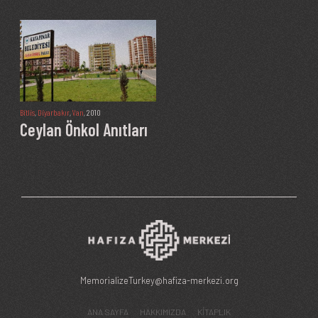
Bitlis
,
Diyarbakır
,
Van
, 2010
Ceylan Önkol Anıtları
MemorializeTurkey@hafiza-merkezi.org
ANA SAYFA
HAKKIMIZDA
KİTAPLIK