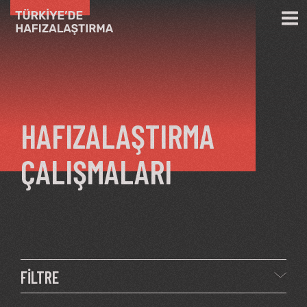
Ana içeriğe atla
HAFIZALAŞTIRMA
ÇALIŞMALARI
FİLTRE