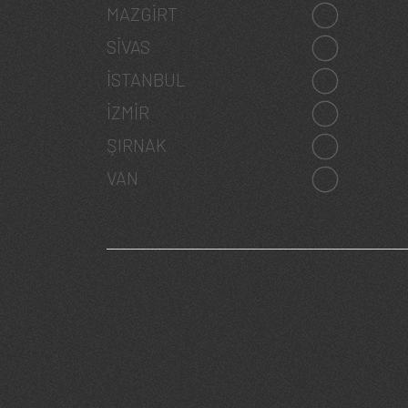
MAZGIRT
SIVAS
İSTANBUL
İZMIR
ŞIRNAK
VAN