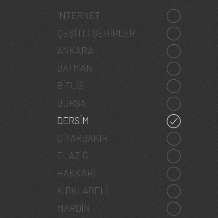
INTERNET
ÇEŞITLI ŞEHIRLER
ANKARA
BATMAN
BITLIS
BURSA
DERSIM
DIYARBAKIR
ELAZIĞ
HAKKARI
KIRKLARELI
MARDIN