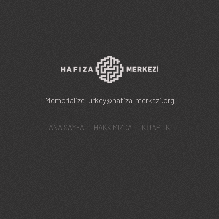
MemorializeTurkey@hafiza-merkezi.org
ANA SAYFA
HAKKIMIZDA
KİTAPLIK