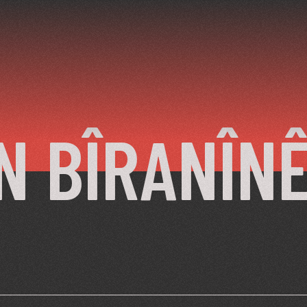
N BÎRANÎN