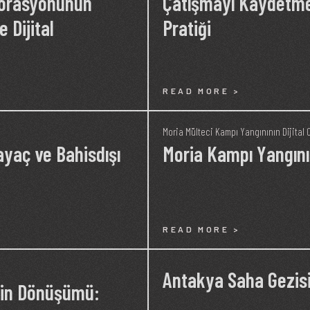
storasyonunun
Çatışmayı Kaydetme:
 Dijital
Pratiği
READ MORE >
Moria Mülteci Kampı Yangınının Dijital 
ayaç ve Bahisdışı
Moria Kampı Yangını 
READ MORE >
Antakya Saha Gezisi
tin Dönüşümü: