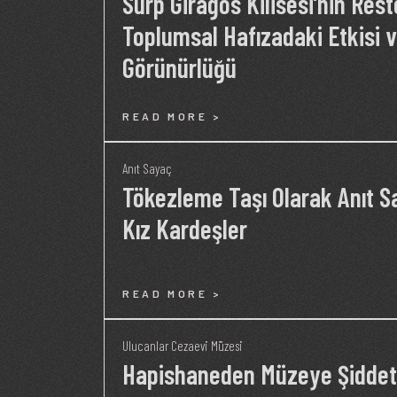
Surp Giragos Kilisesi’nin Re
Toplumsal Hafızadaki Etkisi ve
Görünürlüğü
READ MORE >
Anıt Sayaç
Tökezleme Taşı Olarak Anıt S
Kız Kardeşler
READ MORE >
Ulucanlar Cezaevi Müzesi
Hapishaneden Müzeye Şidde