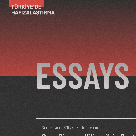
Skip to main content
ESSAYS
Surp Giragos Kilisesi Restorasyonu