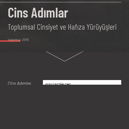
Cins Adımlar
Toplumsal Cinsiyet ve Hafıza Yürüyüşleri
İstanbul
, 2015
Cins Adımlar,
SESLİ BETİMLEME
feminist tarihçi
Andrea Petö
tarafından
Budapeşte’de,
ausZeiten
feministisches
Archiv