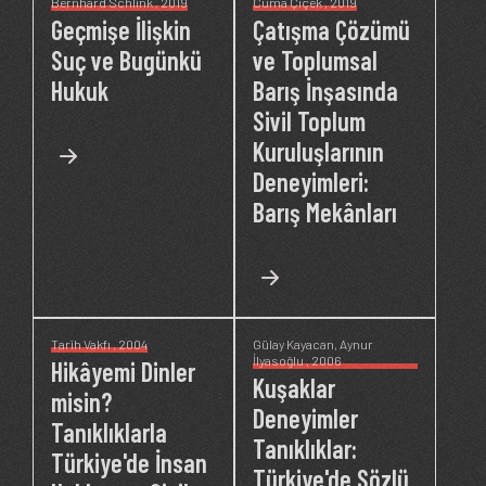
Bernhard Schlink
, 2019
Cuma Çiçek
, 2019
Geçmişe İlişkin
Çatışma Çözümü
Suç ve Bugünkü
ve Toplumsal
Hukuk
Barış İnşasında
Sivil Toplum
Kuruluşlarının
Deneyimleri:
Barış Mekânları
Tarih Vakfı
, 2004
Gülay Kayacan
,
Aynur
İlyasoğlu
, 2006
Hikâyemi Dinler
Kuşaklar
misin?
Deneyimler
Tanıklıklarla
Tanıklıklar:
Türkiye'de İnsan
Türkiye'de Sözlü