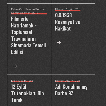
Eylem Can
,
Sevcan Sonmez
,
Hüseyin Aygün
, 2011
Semih Sokmen
, 2015
0.0.1938
Filmlerle
Resmiyet ve
Hatırlamak -
Hakikat
Toplumsal
Travmaların
Sinemada Temsil
Edilişi
Erbil Tuşalp
, 1986
Muhsin Öztürk
, 2011
12 Eylül
Adı Konulmamış
Tutanakları: Bin
Darbe 93
Tanık