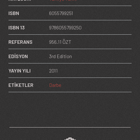
ISBN
6055799251
ISBN 13
9786055799250
REFERANS
956.11 ÖZT
EDİSYON
3rd Edition
YAYIN YILI
2011
ETİKETLER
Darbe