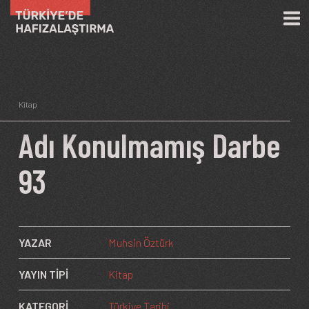
Ana içeriğe atla
Kitap
Adı Konulmamış Darbe
93
YAZAR
Muhsin Öztürk
YAYIN TİPİ
Kitap
KATEGORİ
Türkiye Tarihi