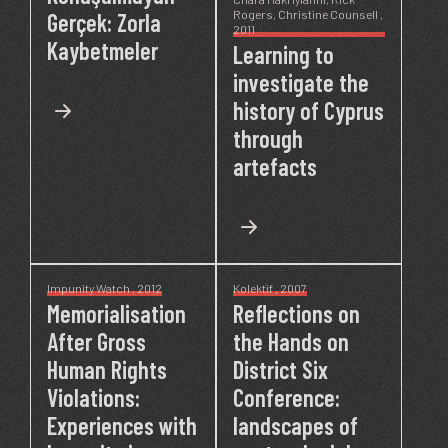
Rogers
,
Christine Counsell
,
Gerçek: Zorla
2011
Kaybetmeler
Learning to
investigate the
history of Cyprus
through
artefacts
Impunity Watch
, 2012
Kolektif
, 2007
Memorialisation
Reflections on
After Gross
the Hands on
Human Rights
District Six
Violations:
Conference:
Experiences with
landscapes of