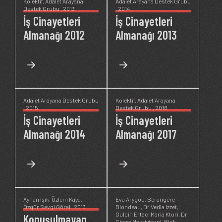
Kolektif
,
Adalet Arayana
Adalet Arayana Destek Grubu
Destek Grubu
, 2013
, 2014
İş Cinayetleri
İş Cinayetleri
Almanağı 2012
Almanağı 2013
Adalet Arayana Destek Grubu
Kolektif
,
Adalet Arayana
, 2015
Destek Grubu
, 2018
İş Cinayetleri
İş Cinayetleri
Almanağı 2014
Almanağı 2017
Ayhan Işık
,
Özlem Kaya
,
Eva Arygou
,
Bérangère
Özgür Sevgi Göral
, 2013
Blondeau
,
Dr Vedia Izzet
,
Gulcin Ertac
,
Maria Ktori
,
Dr
Konuşulmayan
Chara Makriyianni
,
Rick