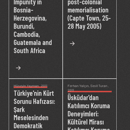
Impunity in
post-colonial
Bosnia-
memorialisation
Herzegovina,
(Capte Town, 25-
Burundi,
28 May 2005)
Cambodia,
Guatemala and
South Africa
Hüseyin Yayman
, 2011
Ferhan Yalçın
,
Sevil Turan
,
2011
Türkiye'nin Kürt
Üsküdar'dan
Sorunu Hafızası:
Katılımcı Koruma
Şark
Deneyimleri:
Meselesinden
Kültürel Mirası
Demokratik
Katılımcı Koruma