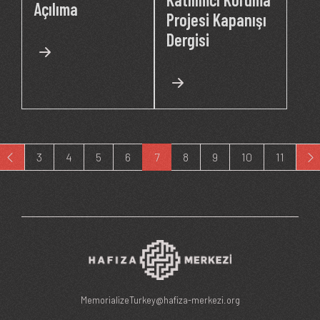
Açılıma
Projesi Kapanışı
Dergisi
Page
Page
Page
Page
Şu an kullanılan sayfa
Page
Page
Page
Page
3
4
5
6
7
8
9
10
11
MemorializeTurkey@hafiza-merkezi.org