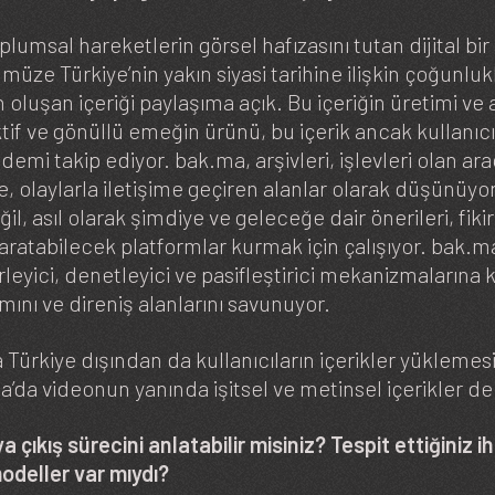
umsal hareketlerin görsel hafızasını tutan dijital bir 
üze Türkiye’nin yakın siyasi tarihine ilişkin çoğunluk
oluşan içeriği paylaşıma açık. Bu içeriğin üretimi ve a
tif ve gönüllü emeğin ürünü, bu içerik ancak kullanıcıl
demi takip ediyor. bak.ma, arşivleri, işlevleri olan ara
zle, olaylarla iletişime geçiren alanlar olarak düşünüyo
ğil, asıl olarak şimdiye ve geleceğe dair önerileri, fikir
aratabilecek platformlar kurmak için çalışıyor. bak.ma
eyici, denetleyici ve pasifleştirici mekanizmalarına 
zımını ve direniş alanlarını savunuyor.
 Türkiye dışından da kullanıcıların içerikler yüklemes
’da videonun yanında işitsel ve metinsel içerikler de 
 çıkış sürecini anlatabilir misiniz? Tespit ettiğiniz i
modeller var mıydı?