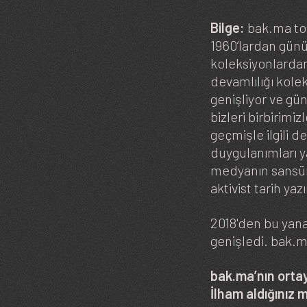
Bilge:
bak.ma topl
1960’lardan günüm
koleksiyonlardan 
devamlılığı kolek
genişliyor ve gün
bizleri birbirimi
geçmişle ilgili de
duygulanımları y
medyanın sansürl
aktivist tarih ya
2018'den bu yana
genişledi. bak.ma
bak.ma’nın ortaya
İlham aldığınız 