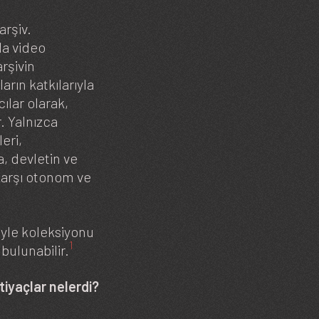
arşiv.
la video
rşivin
arın katkılarıyla
cılar olarak,
r. Yalnızca
leri,
, devletin ve
karşı otonom ve
iyle koleksiyonu
1
bulunabilir.
htiyaçlar nelerdi?