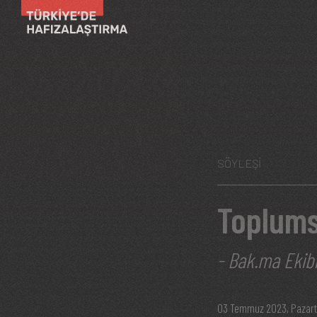
Ana içeriğe atla
SÖYLEŞI
Toplumsa
- Bak.ma Ekib
03 Temmuz 2023, Pazart