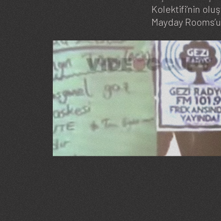
Kolektifi’nin ol
Mayday Rooms’un 
Image