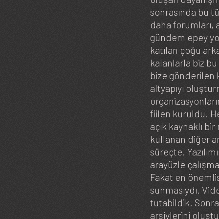
sonrasında bu tü
daha forumları, 
gündem epey yoğ
katılan çoğu ark
kalanlarla biz b
bize gönderilen k
altyapıyı oluştu
organizasyonları
fiilen kuruldu. 
açık kaynaklı bir
kullanan diğer a
süreçte. Yazılımı
arayüzle çalışmas
Fakat en önemlisi
sunmasıydı. Vid
tutabildik. Sonr
arşivlerini oluşt