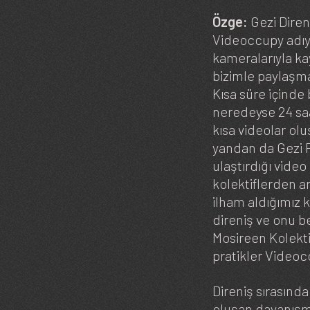
Özge:
Gezi Diren
Videoccupy adıyl
kameralarıyla ka
bizimle paylaşmal
Kısa süre içinde 
neredeyse 24 saa
kısa videolar ol
yandan da Gezi 
ulaştırdığı video
kolektiflerden ar
ilham aldığımız k
direniş ve onu be
Mosireen Kolekti
pratikler Videoc
Direniş sırasında
oluşan dayanışma