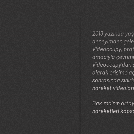
2013 yazında yaşanan Gezi Parkı protestoları sırasında pek çok farklı alandan ve
deneyimden gelen
Videoccupy, prote
amacıyla çevrimiçi
Videoccupy'dan ç
olarak erişime a
sonrasında sınırl
hareket videoları
Bak.ma'nın ortaya
hareketleri kapsa