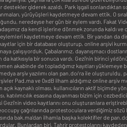
r destekler giderek azaldı. Park işgali sonlandıktan s
anmaları, yürüyüşleri kaydetmeye devam ettik. O sıra
undu, neredeyse her gün bir eylem vardı. Fakat Vi
adaşımız da kendi işlerine dönmek zorunda kaldı ve o
u eylemleri kaydetmeye devam ettik. Bir yandan da dir
ayıtlar için bir database oluşturup, online arşivi kurm
rmaya çalışıyorduk. Çabalarımız, dayanışmacı dostları
n da katkısıyla bir sonuca vardı. Gezi’nin birinci yıl
Hemen akabinde de topladığımız kayıtları yüklemeye 
 medya arşiv yazılımı olan pan.do/ra ile oluşturuldu. p
rşivler Pad.ma ve 0xdB ilham aldığımız online arşiv m
n açık kaynaklı olması, kullanıcıların aktif biçimde yö
ı, katılımcılık esasına dayanması bizim için cezbedici
 Gezi’nin video kayıtlarını onu oluşturanlara eriştirebi
eoccupy çağrılarında protestoculara verdiğimiz sözü
asında bak.ma’dan ilhamla başka kolektifler de pan.do
urdular. Bunlardan biri, Tahrir protestolarını kaydede