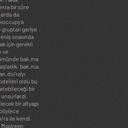
onra bir süre
larda da
deoccupy’a
 gruptan geriye
eniş sırasında
ak için gerekli
n ve
dönümünde bak.ma
başladık. bak.ma,
an.do/ra’yı
odelleri oldu bu
netebileceği bir
 unsurlardı.
lecek bir altyapı
 böylece
/ra ile kendi
n Mosireen