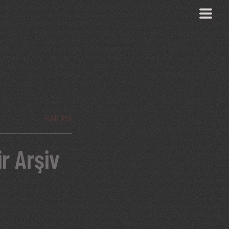
BAK.MA
ir Arşiv