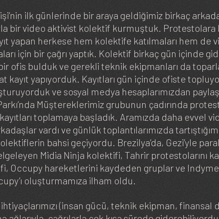
işi’nin ilk günlerinde bir araya geldiğimiz birkaç arka
a bir video aktivist kolektif kurmuştuk. Protestolara 
yıt yapan herkese hem kolektife katılmaları hem de vi
arı için bir çağrı yaptık. Kolektif birkaç gün içinde g
bir ofis bulduk ve gerekli teknik ekipmanları da topar
t kayıt yapıyorduk. Kayıtları gün içinde ofiste topluy
uşturuyorduk ve sosyal medya hesaplarımızdan paylaş
Parkı’nda Müştereklerimiz grubunun çadırında protes
 kayıtları toplamaya başladık. Aramızda daha evvel vid
kadaşlar vardı ve günlük toplantılarımızda tartıştığım
olektiflerin bahsi geçiyordu. Brezilya’da, Gezi’yle para
lgeleyen Midia Ninja kolektifi, Tahrir protestolarını 
fi, Occupy hareketlerini kaydeden gruplar ve Indymedi
cupy’ı oluşturmamıza ilham oldu.
 ihtiyaçlarımızı (insan gücü, teknik ekipman, finansal 
 ağlarıyla, çağrılarla çok kısa sürede giderebiliyordu