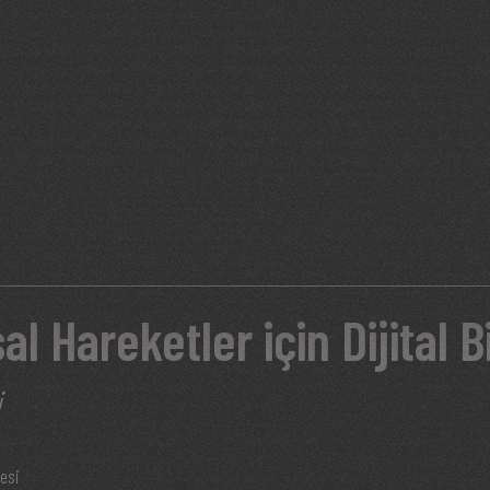
l Hareketler için Dijital B
i
esi