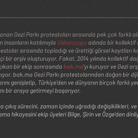
 insanların katılımıyla
Videoccupy
adında bir kollektif
stolar sırasında topladığı ve ürettiği görsel kayıtlar
 bir arşiv oluşturuyor. Fakat, 2014 yılında kollektif dağ
ıkan bir ekip sonrasında
bak.ma
'yı kuruyor ve Gezi arş
çıyor.
bak.ma Gezi Parkı protestolarından doğan bir dijit
arını genişletip, Türkiye'den ve dünyanın birçok farklı y
nı bir araya getirmeyi başarıyor.
 çıkış sürecini, zaman içinde uğradığı değişiklikleri, v
ma hikayesini ekip üyeleri Bilge, Şirin ve Özge'den dinli