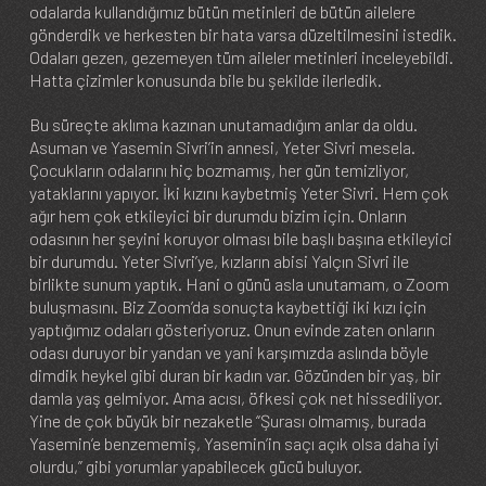
odalarda kullandığımız bütün metinleri de bütün ailelere
gönderdik ve herkesten bir hata varsa düzeltilmesini istedik.
Odaları gezen, gezemeyen tüm aileler metinleri inceleyebildi.
Hatta çizimler konusunda bile bu şekilde ilerledik.
Bu süreçte aklıma kazınan unutamadığım anlar da oldu.
Asuman ve Yasemin Sivri’in annesi, Yeter Sivri mesela.
Çocukların odalarını hiç bozmamış, her gün temizliyor,
yataklarını yapıyor. İki kızını kaybetmiş Yeter Sivri. Hem çok
ağır hem çok etkileyici bir durumdu bizim için. Onların
odasının her şeyini koruyor olması bile başlı başına etkileyici
bir durumdu. Yeter Sivri’ye, kızların abisi Yalçın Sivri ile
birlikte sunum yaptık. Hani o günü asla unutamam, o Zoom
buluşmasını. Biz Zoom’da sonuçta kaybettiği iki kızı için
yaptığımız odaları gösteriyoruz. Onun evinde zaten onların
odası duruyor bir yandan ve yani karşımızda aslında böyle
dimdik heykel gibi duran bir kadın var. Gözünden bir yaş, bir
damla yaş gelmiyor. Ama acısı, öfkesi çok net hissediliyor.
Yine de çok büyük bir nezaketle “Şurası olmamış, burada
Yasemin’e benzememiş, Yasemin’in saçı açık olsa daha iyi
olurdu,” gibi yorumlar yapabilecek gücü buluyor.