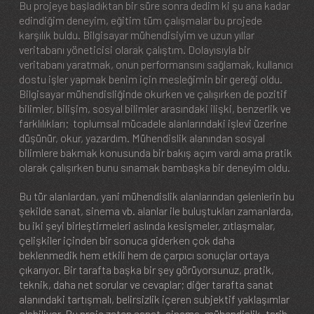
Bu projeye başladıktan bir süre sonra dedim ki şu ana kadar
edindiğim deneyim, eğitim tüm çalışmalar bu projede
karşılık buldu. Bilgisayar mühendisiyim ve uzun yıllar
veritabanı yöneticisi olarak çalıştım. Dolayısıyla bir
veritabanı yaratmak, onun performansını sağlamak, kullanıcı
dostu işler yapmak benim için mesleğimin bir gereği oldu.
Bilgisayar mühendisliğinde okurken ve çalışırken de pozitif
bilimler, bilişim, sosyal bilimler arasındaki ilişki, benzerlik ve
farklılıkları; toplumsal mücadele alanlarındaki işlevi üzerine
düşünür, okur, yazardım. Mühendislik alanından sosyal
bilimlere bakmak konusunda bir bakış açım vardı ama pratik
olarak çalışırken bunu sınamak bambaşka bir deneyim oldu.
Bu tür alanlardan, yani mühendislik alanlarından gelenlerin bu
şekilde sanat, sinema vb. alanlar ile buluştukları zamanlarda,
bu iki şeyi birleştirmeleri aslında kesişmeler, zıtlaşmalar,
çelişkiler içinden bir sonuca giderken çok daha
beklenmedik hem etkili hem de çarpıcı sonuçlar ortaya
çıkarıyor. Bir tarafta başka bir şey görüyorsunuz, pratik,
teknik, daha net sorular ve cevaplar; diğer tarafta sanat
alanındaki tartışmalı, belirsizlik içeren subjektif yaklaşımlar
olabiliyor. Bu proje zaten sanat, sinema, mühendislik, tarih,