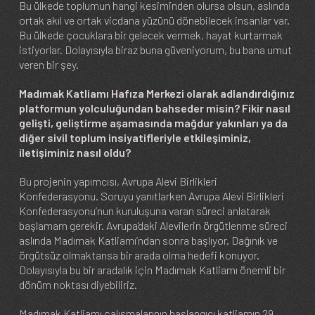
Bu ülkede toplumun hangi kesiminden olursa olsun, aslında
ortak akıl ve ortak vicdana yüzünü dönebilecek insanlar var.
Bu ülkede çocuklara bir gelecek vermek, hayat kurtarmak
istiyorlar. Dolayısıyla biraz buna güveniyorum, bu bana umut
veren bir şey.
Madımak Katliamı Hafıza Merkezi olarak adlandırdığınız
platformun yolculuğundan bahseder misin? Fikir nasıl
gelişti, geliştirme aşamasında mağdur yakınları ya da
diğer sivil toplum insiyatifleriyle etkileşiminiz,
iletişiminiz nasıl oldu?
Bu projenin yapımcısı, Avrupa Alevi Birlikleri
Konfederasyonu. Soruyu yanıtlarken Avrupa Alevi Birlikleri
Konfederasyonu’nun kuruluşuna varan süreci anlatarak
başlamam gerekir. Avrupa'daki Alevilerin örgütlenme süreci
aslında Madımak Katliamı’ndan sonra başlıyor. Dağınık ve
örgütsüz olmaktansa bir arada olma hedefi konuyor.
Dolayısıyla bu bir aradalık için Madımak Katliamı önemli bir
dönüm noktası diyebiliriz.
Madımak Katliamı çalışmalarının başlangıcı katliamın 29.