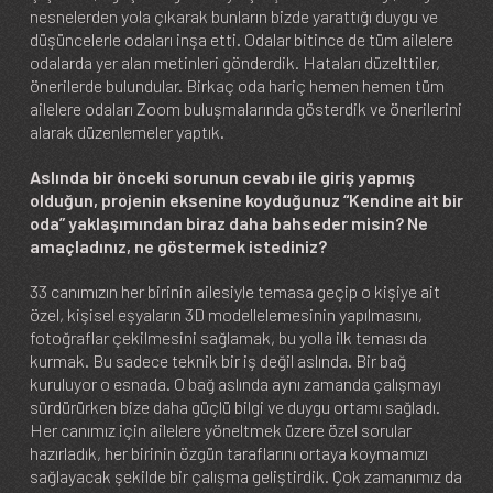
nesnelerden yola çıkarak bunların bizde yarattığı duygu ve
düşüncelerle odaları inşa etti. Odalar bitince de tüm ailelere
odalarda yer alan metinleri gönderdik. Hataları düzelttiler,
önerilerde bulundular. Birkaç oda hariç hemen hemen tüm
ailelere odaları Zoom buluşmalarında gösterdik ve önerilerini
alarak düzenlemeler yaptık.
Aslında bir önceki sorunun cevabı ile giriş yapmış
olduğun, projenin eksenine koyduğunuz “Kendine ait bir
oda” yaklaşımından biraz daha bahseder misin? Ne
amaçladınız, ne göstermek istediniz?
33 canımızın her birinin ailesiyle temasa geçip o kişiye ait
özel, kişisel eşyaların 3D modellelemesinin yapılmasını,
fotoğraflar çekilmesini sağlamak, bu yolla ilk teması da
kurmak. Bu sadece teknik bir iş değil aslında. Bir bağ
kuruluyor o esnada. O bağ aslında aynı zamanda çalışmayı
sürdürürken bize daha güçlü bilgi ve duygu ortamı sağladı.
Her canımız için ailelere yöneltmek üzere özel sorular
hazırladık, her birinin özgün taraflarını ortaya koymamızı
sağlayacak şekilde bir çalışma geliştirdik. Çok zamanımız da