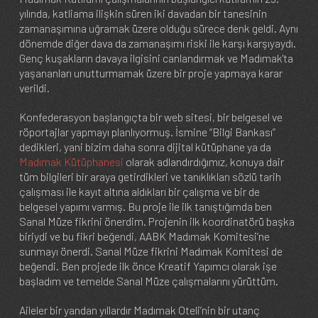
yılında, katliama ilişkin süren iki davadan bir tanesinin
zamanaşımına uğramak üzere olduğu sürece denk geldi. Aynı
dönemde diğer dava da zamanaşımı riski ile karşı karşıyaydı.
Genç kuşakların davaya ilgisini canlandırmak ve Madımak'ta
yaşananları unutturmamak üzere bir proje yapmaya karar
verildi.
Konfederasyon başlangıçta bir web sitesi, bir belgesel ve
röportajlar yapmayı planlıyormuş. İsmine “Bilgi Bankası”
dedikleri, yani bizim daha sonra dijital kütüphane ya da
Madımak Kütüphanesi
olarak adlandırdığımız, konuya dair
tüm bilgileri bir araya getirdikleri ve tanıklıkları sözlü tarih
çalışması ile kayıt altına aldıkları bir çalışma ve bir de
belgesel yapımı varmış. Bu proje ile ilk tanıştığımda ben
Sanal Müze fikrini önerdim. Projenin ilk koordinatörü başka
biriydi ve bu fikri beğendi, AABK Madımak Komitesi’ne
sunmayı önerdi. Sanal Müze fikrini Madımak Komitesi de
beğendi. Ben projede ilk önce Kreatif Yapımcı olarak işe
başladım ve temelde Sanal Müze çalışmalarını yürüttüm.
Aileler bir yandan yıllardır Madımak Oteli’nin bir utanç