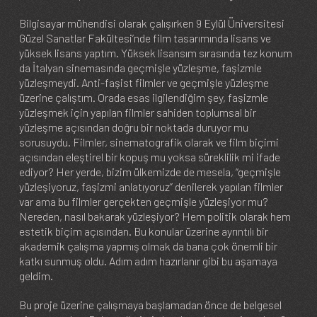
Bilgisayar mühendisi olarak çalışırken 9 Eylül Üniversitesi
Güzel Sanatlar Fakültesi’nde film tasarımında lisans ve
yüksek lisans yaptım. Yüksek lisansım sırasında tez konum
da İtalyan sinemasında geçmişle yüzleşme, faşizmle
yüzleşmeydi. Anti-faşist filmler ve geçmişle yüzleşme
üzerine çalıştım. Orada esas ilgilendiğim şey, faşizmle
yüzleşmek için yapılan filmler sahiden toplumsal bir
yüzleşme açısından doğru bir noktada duruyor mu
sorusuydu. Filmler, sinematografik olarak ve film biçimi
açısından eleştirel bir kopuş mu yoksa süreklilik mi ifade
ediyor? Her yerde, bizim ülkemizde de mesela, “geçmişle
yüzleşiyoruz, faşizmi anlatıyoruz” denilerek yapılan filmler
var ama bu filmler gerçekten geçmişle yüzleşiyor mu?
Nereden, nasıl bakarak yüzleşiyor? Hem politik olarak hem
estetik biçim açısından. Bu konular üzerine ayrıntılı bir
akademik çalışma yapmış olmak da bana çok önemli bir
katkı sunmuş oldu. Adım adım hazırlanır gibi bu aşamaya
geldim.
Bu proje üzerine çalışmaya başlamadan önce de belgesel