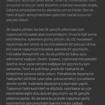
sosyoloji ve birçok farklı disiplinin ortaklaşmasından doğdu.
Çalışma arkadaşlarımız bu alanlarda uzman kişiler. Ben de
farklı disiplin deneyimlerinden gelen biri olarak bunun bir
parçası oldum.
Bir başka yönden ise ben ilk gençlik yıllarımdan beri
toplumsal mücadele alanı içerisindeyim. Sivas’la ilgili anma
etkinliklerine, eylemlere gitmiş biriyim. Bu tür meseleleri
hayatımda dert etmiş ve bu mücadelenin bir parçası olmuş
biri olarak toplumsal mücadele alanında bir geçmişim,
mücadele deneyimim var. Bu da politik bir bakış açısı
edinmenizi sağlıyor. Devlet, siyaset, toplumsal mücadeleler
üzerine okur-yazar olmamı sağlayan bir geçmiş bu aynı
zamanda. Teori ve politikayı, pratik bir faaliyetle de
birleştirme şansına sahip oldum. Mahallelerde dayanışma
faaliyetleri yürüttük uzun yıllar, yoksul emekçi çocuklarına
dersler verdik, kadınlarla dayanışma çalışmaları yaptık.
Toplumun farklı kesimleri ne düşünür, nasıl bakar az çok
kestirebileceğim dolu dolu bir geçmişim var ilk gençlik
yıllarıma yayılan. Bu da bana bu projede toplumun geniş
kesimlerinin penceresinden bakma imkânı sağladı.