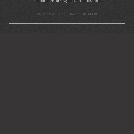
MemorializeTurkey@hafiza-merkezi.org
ANA SAYFA
HAKKIMIZDA
KİTAPLIK