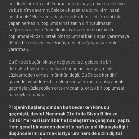
nezdinde bitmiş olabilir ama aslında hayır, davamız sürüyor
ve bu bizim davamız. Gelecek kuşaklara bunu kim, nasıl
anlatacak? Bizim buradaki esas katkımız, bizim gibi işler
yapan herkesin, toplumsal hafızanın diri tutulmasını
sağlamak ve bu mücadelenin aynı zamanda ortak bir
toplumsal vicdan, ortak bir toplumsal bakış açısı yaratmaya
dönük bir mücadeleye dönüşmesini sağlayacak zemini
yaratmak.
Bu ülkede bugün bir şey değişecekse, gelecekte bir
demokratikleşme olacaksa bunun aslında geçmişle
yüzleşmeden olması mümkün değil. Bu ülkede kendini
güvende hissederek bir gelecek inşa etme ferahlığı ancak
geçmişle yüzleşebilen ortak vicdanla, ortak bir toplumsal
hafızayla mümkün.
Projenin başlangıcından bahsederken konusu
geçmişti, devlet Madımak Oteli
’
nde Sivas Bilim ve
Kültür Merkezi isimli bir hafızalaştırma çalışması yaptı.
Hem genel bir yerden devletin hafıza politikasıyla ilgili
düşüncelerini sormak istiyorum hem de sizin dijital