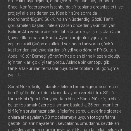
Proje ilk başladığında, daha çekimlere dahi başlamadan
önce, Konfederasyon İstanbul’da bir toplantı organize etti ve
projeyi ailelere de tanıttı. Kısa bir süre sonra da
koordinatörlüğünü Şükrü Aslan’ın üstlendiği Sözlü Tarih
görüşmeleri başladı. Aileleri zaten önceden yakın tanıyan
Kelime Ata ve yine ailelerle daha önce de çalışmış olan Ozan
Çavdar ilk temasları kurdu. Ayrıca projenin uygulayıcı
yapımcısı Ali Çağan da aileleri yakından tanıyordu çünkü
katliamdan sağ çıkanlardan biriydi ve o dönem Pir Sultan
Abdal Kültür Derneği yönetiminde olan bir halk ozanı olduğu
için tanıkları çok iyi tanıyordu. Aslında bir kar topu gibi
tanıklarla kurulan temaslar büyüdü ve toplam 130 görüşme
yapıldı.
Sanal Müze ile ilgili olarak ailelerle temasa geçme sürecini
ben örgütlediğim için o konuda ayrıntı verebilirim. Sözlü
tarih ekibi röportajlar yaparken biz de Sanal Müze için bilgi,
belge toplamak üzere çalışmaya başladık. 33 canımızın her
biri için sorular hazırladık, ailelerine sorduk, evlerine giderek
onlara ait eşyaların 3D modellemeye uygun fotoğraflarını
çektik, onların hayallerini, sevdalarını, umutlarını, sevdikleri
çiçekleri, ağaçları öğrenmeye çalıştık. Tüm bu bilgi, belge ve