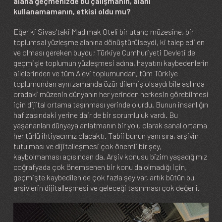
alana geçmenizde bu çalışmanın, alanı
kullanamamanın, etkisi oldu mu?
Eğer ki Sivas’taki Madımak Oteli bir utanç müzesine, bir
toplumsal yüzleşme alanına dönüştürülseydi, ki talep edilen
ve olması gereken buydu; Türkiye Cumhuriyeti Devleti de
geçmişle toplumun yüzleşmesi adına, hayatını kaybedenlerin
ailelerinden ve tüm Alevi toplumundan, tüm Türkiye
toplumundan aynı zamanda özür dilemiş olsaydı bile aslında
oradaki müzenin dünyanın her yerinden herkesin görebilmesi
için dijital ortama taşınması yerinde olurdu. Bunun insanlığın
hafızasındaki yerine dair de bir sorumluluk vardı. Bu
yaşananları dünyaya anlatmanın bir yolu olarak sanal ortama
her türlü ihtiyacımız olacaktı. Tabii bunun yanı sıra, arşivin
tutulması ve dijitalleşmesi çok önemli bir şey,
kaybolmaması açısından da. Arşiv konusu bizim yaşadığımız
coğrafyada çok önemsenen bir konu da olmadığı için,
geçmişte kaybedilen de çok fazla şey var, artık bütün bu
arşivlerin dijitalleşmesi ve geleceği taşınması çok değerli.
Image