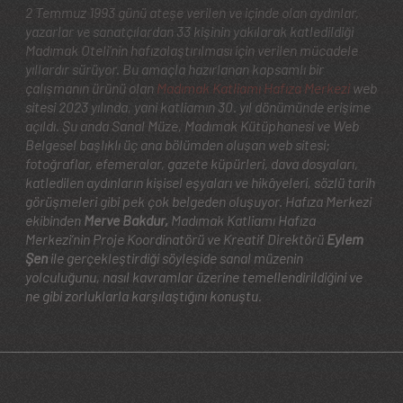
2 Temmuz 1993 günü ateşe verilen ve içinde olan aydınlar,
yazarlar ve sanatçılardan 33 kişinin yakılarak katledildiği
Madımak Oteli’nin hafızalaştırılması için verilen mücadele
yıllardır sürüyor. Bu amaçla hazırlanan kapsamlı bir
çalışmanın ürünü olan
Madımak Katliamı Hafıza Merkezi
web
sitesi 2023 yılında, yani katliamın 30. yıl dönümünde erişime
açıldı. Şu anda Sanal Müze, Madımak Kütüphanesi ve Web
Belgesel başlıklı üç ana bölümden oluşan web sitesi;
fotoğraflar, efemeralar, gazete küpürleri, dava dosyaları,
katledilen aydınların kişisel eşyaları ve hikâyeleri, sözlü tarih
görüşmeleri gibi pek çok belgeden oluşuyor. Hafıza Merkezi
ekibinden
Merve Bakdur,
Madımak Katliamı Hafıza
Merkezi’nin Proje Koordinatörü ve Kreatif Direktörü
Eylem
Şen
ile gerçekleştirdiği söyleşide sanal müzenin
yolculuğunu, nasıl kavramlar üzerine temellendirildiğini ve
ne gibi zorluklarla karşılaştığını konuştu.