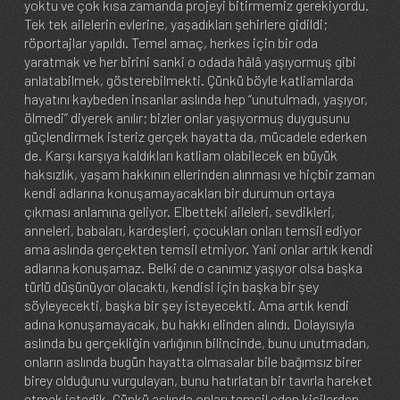
yoktu ve çok kısa zamanda projeyi bitirmemiz gerekiyordu.
Tek tek ailelerin evlerine, yaşadıkları şehirlere gidildi;
röportajlar yapıldı. Temel amaç, herkes için bir oda
yaratmak ve her birini sanki o odada hâlâ yaşıyormuş gibi
anlatabilmek, gösterebilmekti. Çünkü böyle katliamlarda
hayatını kaybeden insanlar aslında hep “unutulmadı, yaşıyor,
ölmedi” diyerek anılır; bizler onlar yaşıyormuş duygusunu
güçlendirmek isteriz gerçek hayatta da, mücadele ederken
de. Karşı karşıya kaldıkları katliam olabilecek en büyük
haksızlık, yaşam hakkının ellerinden alınması ve hiçbir zaman
kendi adlarına konuşamayacakları bir durumun ortaya
çıkması anlamına geliyor. Elbetteki aileleri, sevdikleri,
anneleri, babaları, kardeşleri, çocukları onları temsil ediyor
ama aslında gerçekten temsil etmiyor. Yani onlar artık kendi
adlarına konuşamaz. Belki de o canımız yaşıyor olsa başka
türlü düşünüyor olacaktı, kendisi için başka bir şey
söyleyecekti, başka bir şey isteyecekti. Ama artık kendi
adına konuşamayacak, bu hakkı elinden alındı. Dolayısıyla
aslında bu gerçekliğin varlığının bilincinde, bunu unutmadan,
onların aslında bugün hayatta olmasalar bile bağımsız birer
birey olduğunu vurgulayan, bunu hatırlatan bir tavırla hareket
etmek istedik. Çünkü aslında onları temsil eden kişilerden