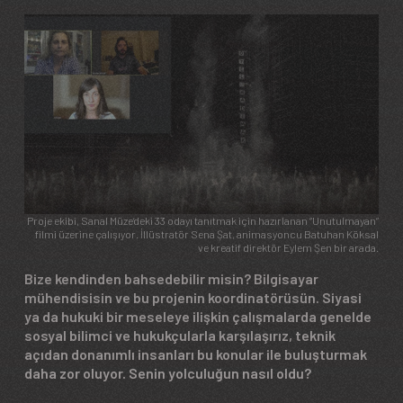
Image
Proje ekibi, Sanal Müze’deki 33 odayı tanıtmak için hazırlanan “Unutulmayan”
filmi üzerine çalışıyor. İllüstratör Sena Şat, animasyoncu Batuhan Köksal
ve kreatif direktör Eylem Şen bir arada.
Bize kendinden bahsedebilir misin? Bilgisayar
mühendisisin ve bu projenin koordinatörüsün. Siyasi
ya da hukuki bir meseleye ilişkin çalışmalarda genelde
sosyal bilimci ve hukukçularla karşılaşırız, teknik
açıdan donanımlı insanları bu konular ile buluşturmak
daha zor oluyor. Senin yolculuğun nasıl oldu?