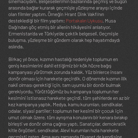
sinemacıydım. Belgesellerimin bazılarında geçmiş ve bugün
arasında bağlar kurarak geçmişle yüzleşme arayışı içinde
olan filmler yaptım. Örneğin Hrant Dink Vakfı’nın
desteklediği bir film yaptım:
Portakalın Uykusu
. Musa
Dağı’ndan göç etmiş bir ailenin hikâyesini anlatıyor.
Ermenistan’da ve Türkiye’de çektik belgeseli. Geçmişle
buluşma, yüzleşme bir gündem olarak hep hayatımdaydı
aslında.
Birkaç yıl önce, kızımın hastalığı nedeniyle toplumun en
geniş kesimlerini dahil ettiğimiz bir kök hücre bağış
kampanyası yürütmek zorunda kaldık. Yüz binlerce insanı
donör olması için harekete geçirdik. O dönemde kızımın ilik
nakli olması gerektiği için, tam uyumlu bir donör bulmak
gerekiyordu. Yürüttüğümüz bu kampanya toplumun her
kesimini istisnasız harekete geçirdi, tüm şehirlerde en az bir
kez kampanya yaptık. Medya, kamu kurumları, sendikalar,
odalar, siyasi partiler; toplumun her kesimi bir çocuk için
umut olmak üzere, tüm ayrışma konularını bir kenara bırakıp
birleşti ve donör olma çağrısı yaptı. Sanatçılar, demokratik
kitle örgütleri, sendikalar, Alevi kurumları hızla harekete
geçmişti zaten. Ama aynı zamanda Diyanet de kendisine