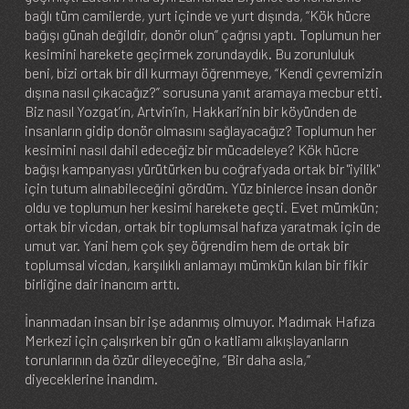
bağlı tüm camilerde, yurt içinde ve yurt dışında, “Kök hücre
bağışı günah değildir, donör olun” çağrısı yaptı. Toplumun her
kesimini harekete geçirmek zorundaydık. Bu zorunluluk
beni, bizi ortak bir dil kurmayı öğrenmeye, “Kendi çevremizin
dışına nasıl çıkacağız?” sorusuna yanıt aramaya mecbur etti.
Biz nasıl Yozgat’ın, Artvin’in, Hakkari’nin bir köyünden de
insanların gidip donör olmasını sağlayacağız? Toplumun her
kesimini nasıl dahil edeceğiz bir mücadeleye? Kök hücre
bağışı kampanyası yürütürken bu coğrafyada ortak bir "iyilik"
için tutum alınabileceğini gördüm. Yüz binlerce insan donör
oldu ve toplumun her kesimi harekete geçti. Evet mümkün;
ortak bir vicdan, ortak bir toplumsal hafıza yaratmak için de
umut var. Yani hem çok şey öğrendim hem de ortak bir
toplumsal vicdan, karşılıklı anlamayı mümkün kılan bir fikir
birliğine dair inancım arttı.
İnanmadan insan bir işe adanmış olmuyor. Madımak Hafıza
Merkezi için çalışırken bir gün o katliamı alkışlayanların
torunlarının da özür dileyeceğine, “Bir daha asla,”
diyeceklerine inandım.