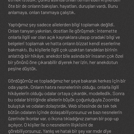
öte bir de onların bakışları, hayatları, duruşları vardı. Bunu
anlamaya, onları tanımaya çalıştık.
Yaptığımız şey sadece ailelerden bilgi toplamak değildi.
Onları tanıyan yakınları, dostları ile görüşmek; internette
onlarla ilgili var olan açık kaynaklara ulaşıp oradaki bilgi ve
belgeleri toplamak ve hatta onların bizzat kendi eserlerine
bakmaktı. Bu kişilerle ilgili çok uzaktan tanıdıkları birinin
anlattığı bir hikâye, anekdot bile aslında bir insanın çok özel
bir yönünü öne çıkarabilir diyerek her izin, her anekdotun
peşine düştük.
Gördüğümüz ve topladığımız her şeye bakarak herkes için bir
oda yaptık. Onların hatıra nesnelerinin olduğu, onlarla ilgili
hikâyelerin olduğu odalar ortaya çıkardık, modelledik. Sonra
bu odalar bittiğinde ailelerin büyük çoğunluğuyla Zoom'da
buluştuk ve odaları dolaştırdık. Web sitesinde de tek tek
bütün odaların içinde dolaşabiliyorsunuz ve bazı nesnelerin
üzerinde ikonlar var, o ikona tıkladığınız zaman bir pop-up
açılıyor. O kişiler ile o nesnelerin ilişkisini de
görebiliyorsunuz. Yanlış ve hatalı bir şey var mıdır diye