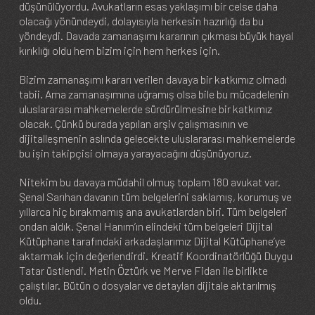
düşünülüyordu. Avukatların esas yaklaşımı bir celse daha
olacağı yönündeydi, dolayısıyla herkesin hazırlığı da bu
yöndeydi. Davada zamanaşımı kararının çıkması büyük hayal
kırıklığı oldu hem bizim için hem herkes için.
Bizim zamanaşımı kararı verilen davaya bir katkımız olmadı
tabii. Ama zamanaşımına uğramış olsa bile bu mücadelenin
uluslararası mahkemelerde sürdürülmesine bir katkımız
olacak. Çünkü burada yapılan arşiv çalışmasının ve
dijitalleşmenin aslında gelecekte uluslararası mahkemelerde
bu işin takipçisi olmaya yarayacağını düşünüyoruz.
Nitekim bu davaya müdahil olmuş toplam 180 avukat var.
Şenal Sarıhan davanın tüm belgelerini saklamış, korumuş ve
yıllarca hiç bırakmamış ana avukatlardan biri. Tüm belgeleri
ondan aldık. Şenal Hanım’ın elindeki tüm belgeleri Dijital
Kütüphane tarafındaki arkadaşlarımız Dijital Kütüphane’ye
aktarmak için değerlendirdi. Kreatif Koordinatörlüğü Duygu
Tatar üstlendi. Metin Öztürk ve Merve Fidan ile birlikte
çalıştılar. Bütün o dosyalar ve detayları dijitale aktarılmış
oldu.