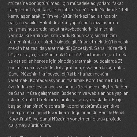
müzesine dönüştürülmesi için mücadele ediyorlardı fakat
taleplerine hiçbir karşılık bulabilmiş değillerdi. Madımak Oteli
kamulaştırılarak “Bilim ve Kültür Merkezi” adı altında bir
çalışma yapıldı. Fakat devletin yaptığı bu hafızalaştırma
çalışmasında orada hayatını kaybedenlerin isimlerinin
yanında iki katilin de ismi vardı. Bunun karşısında bizim
temennimiz oteli birebir olduğu gibi inşa etmek değil ama bir
mekân hafızası da yaratmak düşüncesiydi, Sanal Müze fikri
böyle ortaya çıktı. Madımak Oteli’ni 3D ortamda inşa etmek
ve katledilen herkes için bir oda yaratmak, bu odalarda 33
canımıza dair öykülerle, fotoğraflarla, eşyalarla buluşmak…
Sanal Müze'nin fikri buydu, dijital bir hafıza mekânı
yaratmak. Konfederasyonun Madımak Komitesi’ne bu fikir
üzerinden projeyi sunduk ve bunun üzerinden geliştirdik. Ben
de Sanal Müze çalışmasını üstlendim ve web alanında yapılan
işlerin Kreatif Direktörü olarak çalışmaya başladım. Proje
başladıktan bir süre sonra ilk koordinatörümüz ayrıldı ve
bana projenin genel koordinatörlüğü önerildi. Ben de Genel
Koordinatör ve Sanal Müze’nin yönetmeni olarak projede
çalışmayı sürdürdüm.