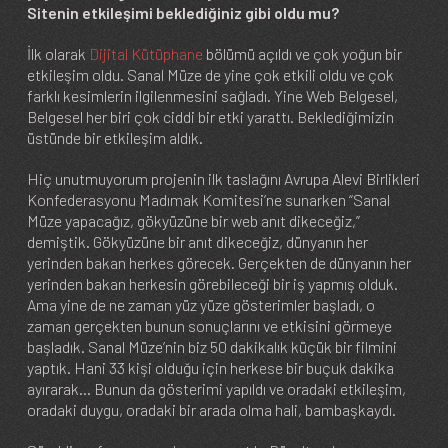
Sitenin etkileşimi beklediğiniz gibi oldu mu?
İlk olarak
Dijital Kütüphane
bölümü açıldı ve çok yoğun bir
etkileşim oldu. Sanal Müze de yine çok etkili oldu ve çok
farklı kesimlerin ilgilenmesini sağladı. Yine Web Belgesel,
Belgesel her biri çok ciddi bir etki yarattı. Beklediğimizin
üstünde bir etkileşim aldık.
Hiç unutmuyorum projenin ilk taslağını Avrupa Alevi Birlikleri
Konfederasyonu Madımak Komitesi’ne sunarken “Sanal
Müze yapacağız, gökyüzüne bir web anıt dikeceğiz,”
demiştik. Gökyüzüne bir anıt dikeceğiz, dünyanın her
yerinden bakan herkes görecek. Gerçekten de dünyanın her
yerinden bakan herkesin görebileceği bir iş yapmış olduk.
Ama yine de ne zaman yüz yüze gösterimler başladı, o
zaman gerçekten bunun sonuçlarını ve etkisini görmeye
başladık. Sanal Müze’nin biz 50 dakikalık küçük bir filmini
yaptık. Hani 33 kişi olduğu için herkese bir buçuk dakika
ayırarak... Bunun da gösterimi yapıldı ve oradaki etkileşim,
oradaki duygu, oradaki bir arada olma hali, bambaşkaydı.