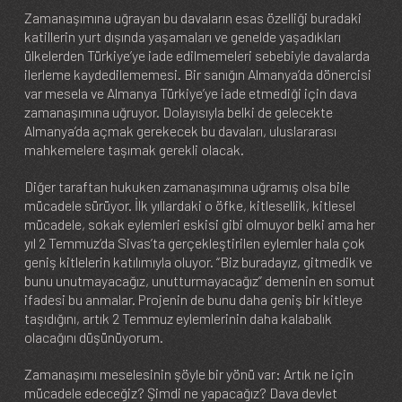
Zamanaşımına uğrayan bu davaların esas özelliği buradaki
katillerin yurt dışında yaşamaları ve genelde yaşadıkları
ülkelerden Türkiye’ye iade edilmemeleri sebebiyle davalarda
ilerleme kaydedilememesi. Bir sanığın Almanya’da dönercisi
var mesela ve Almanya Türkiye’ye iade etmediği için dava
zamanaşımına uğruyor. Dolayısıyla belki de gelecekte
Almanya’da açmak gerekecek bu davaları, uluslararası
mahkemelere taşımak gerekli olacak.
Diğer taraftan hukuken zamanaşımına uğramış olsa bile
mücadele sürüyor. İlk yıllardaki o öfke, kitlesellik, kitlesel
mücadele, sokak eylemleri eskisi gibi olmuyor belki ama her
yıl 2 Temmuz’da Sivas’ta gerçekleştirilen eylemler hala çok
geniş kitlelerin katılımıyla oluyor. “Biz buradayız, gitmedik ve
bunu unutmayacağız, unutturmayacağız” demenin en somut
ifadesi bu anmalar. Projenin de bunu daha geniş bir kitleye
taşıdığını, artık 2 Temmuz eylemlerinin daha kalabalık
olacağını düşünüyorum.
Zamanaşımı meselesinin şöyle bir yönü var: Artık ne için
mücadele edeceğiz? Şimdi ne yapacağız? Dava devlet