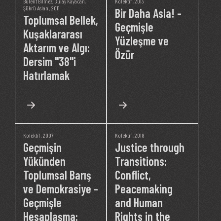
Bülent Bilmez
,
Gülay Kayacan
,
Kolektif
, 2013
Şükrü Aslan
, 2011
Bir Daha Asla! -
Toplumsal Bellek,
Geçmişle
Kuşaklararası
Yüzleşme ve
Aktarım ve Algı:
Özür
Dersim "38"i
Hatırlamak
Kolektif
, 2007
Kolektif
, 2018
Geçmişin
Justice through
Yükünden
Transitions:
Toplumsal Barış
Conflict,
ve Demokrasiye -
Peacemaking
Geçmişle
and Human
Hesaplaşma:
Rights in the