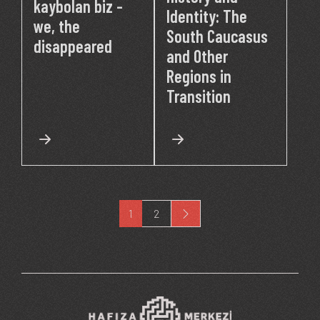
kaybolan biz -
Identity: The
we, the
South Caucasus
disappeared
and Other
Regions in
Transition
Şu an kullanılan sayfa
Page
1
2