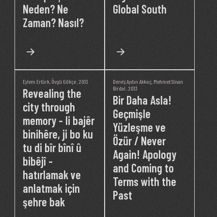
Neden? Ne
Global South
Zaman? Nasıl?
Eylem Ertürk
,
Övgü Gökçe
, 2013
Derviş Aydın Akkoç
,
Mehmet Sinan
Birdal
, 2013
Revealing the
Bir Daha Asla!
city through
Geçmişle
memory - li bajêr
Yüzleşme ve
binihêre, ji bo ku
Özür / Never
tu di bîr bînî û
Again! Apology
bibêjî -
and Coming to
hatırlamak ve
Terms with the
anlatmak için
Past
şehre bak