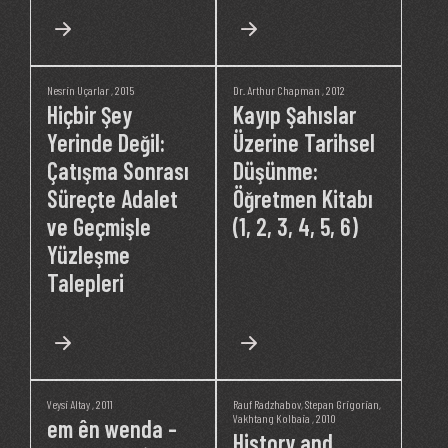
Nesrin Uçarlar
, 2015
Dr. Arthur Chapman
, 2012
Hiçbir Şey
Kayıp Şahıslar
Yerinde Değil:
Üzerine Tarihsel
Çatışma Sonrası
Düşünme:
Süreçte Adalet
Öğretmen Kitabı
ve Geçmişle
(1, 2, 3, 4, 5, 6)
Yüzleşme
Talepleri
Veysi Altay
, 2011
Rauf Radzhabov
,
Stepan Grigorian
,
Vakhtang Kolbaia
, 2010
em ên wenda -
History and