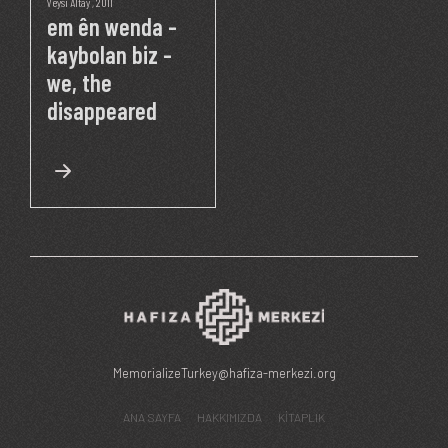
Veysi Altay
, 2011
em ên wenda -
kaybolan biz -
we, the
disappeared
MemorializeTurkey@hafiza-merkezi.org
ANA SAYFA
HAKKIMIZDA
KİTAPLIK