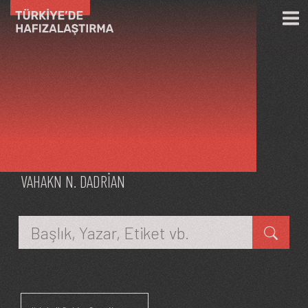
Ana içeriğe atla
VAHAKN N. DADRIAN