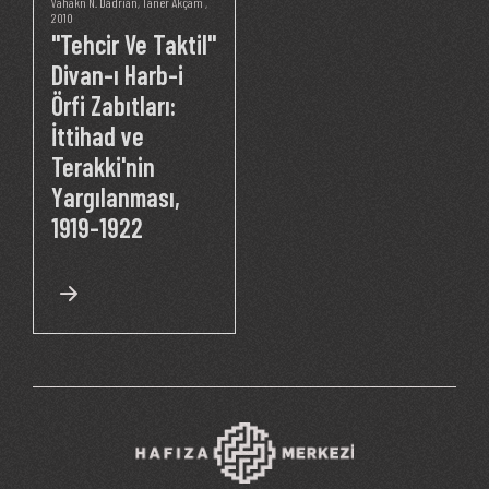
Vahakn N. Dadrian
,
Taner Akçam
,
2010
"Tehcir Ve Taktil"
Divan-ı Harb-i
Örfi Zabıtları:
İttihad ve
Terakki'nin
Yargılanması,
1919-1922