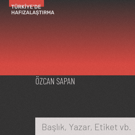
Ana içeriğe atla
ÖZCAN SAPAN