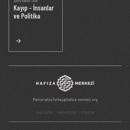
Jenny Edkins
, 2016
Kayıp - İnsanlar
ve Politika
MemorializeTurkey@hafiza-merkezi.org
ANA SAYFA
HAKKIMIZDA
KİTAPLIK