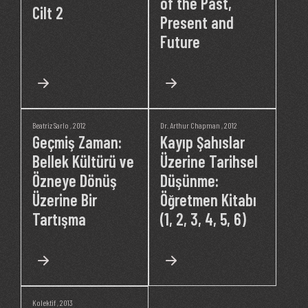
of the Past,
Cilt 2
Present and
Future
Beatriz Sarlo
, 2012
Dr. Arthur Chapman
, 2012
Geçmiş Zaman:
Kayıp Şahıslar
Bellek Kültürü ve
Üzerine Tarihsel
Özneye Dönüş
Düşünme:
Üzerine Bir
Öğretmen Kitabı
Tartışma
(1, 2, 3, 4, 5, 6)
Kolektif
, 2013