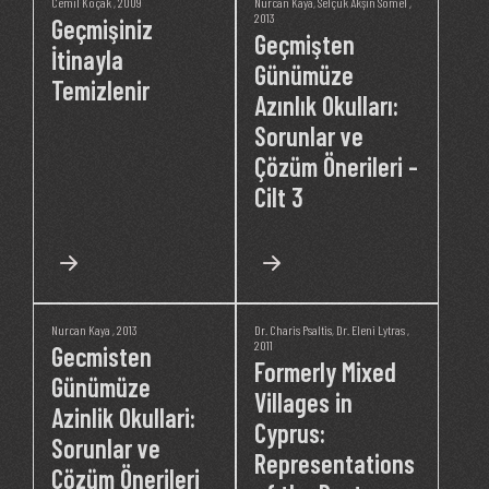
Cemil Koçak
, 2009
Nurcan Kaya
,
Selçuk Akşin Somel
,
2013
Geçmişiniz
Geçmişten
İtinayla
Günümüze
Temizlenir
Azınlık Okulları:
Sorunlar ve
Çözüm Önerileri -
Cilt 3
Nurcan Kaya
, 2013
Dr. Charis Psaltis
,
Dr. Eleni Lytras
,
2011
Gecmisten
Formerly Mixed
Günümüze
Villages in
Azinlik Okullari:
Cyprus:
Sorunlar ve
Representations
Cözüm Önerileri