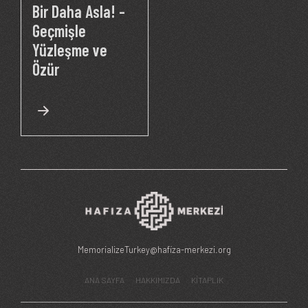
Bir Daha Asla! -
Geçmişle
Yüzleşme ve
Özür
MemorializeTurkey@hafiza-merkezi.org
ANA SAYFA
HAKKIMIZDA
KİTAPLIK