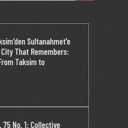
aksim'den Sultanahmet'e
A City That Remembers:
From Taksim to
 75 No. 1: Collective