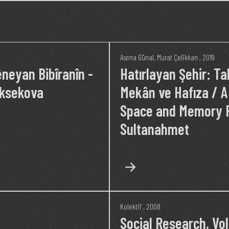
Asena Günal
,
Murat Çelikkan
, 2019
êneyan Bibîranîn -
Hatırlayan Şehir: T
üksekova
Mekân ve Hafıza / 
Space and Memory 
Sultanahmet
Kolektif
, 2008
Social Research, Vol.