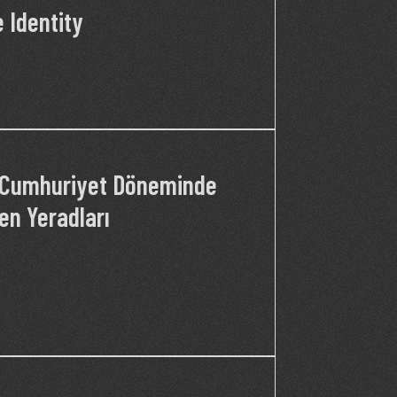
 Identity
: Cumhuriyet Döneminde
len Yeradları